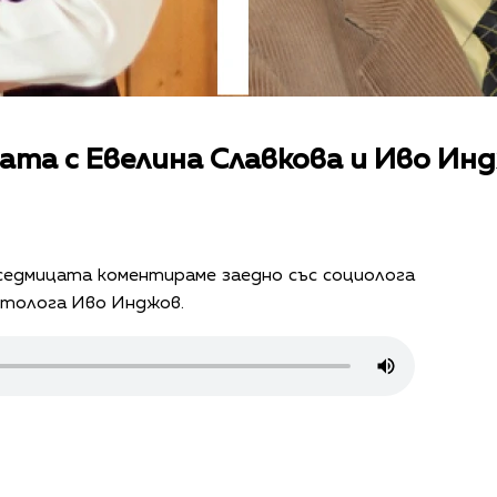
ата с Евелина Славкова и Иво Ин
едмицата коментираме заедно със социолога
итолога Иво Инджов.