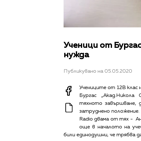
Ученици от Бургас 
нужда
Публикувано на 05.05.2020
Учениците от 12В клас 
Бургас „Акад.Никола
тяхното завършване, д
затруднено положение. 
Radio двама от тях - Ан
още в началото на учеб
били единодушни, че трябва д