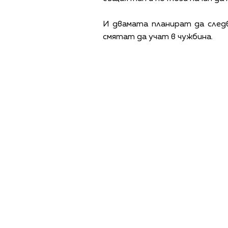
И двамата планират да следв
смятат да учат в чужбина.