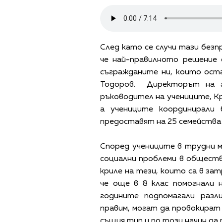
След като се случи тази безп
че най-правилното решение 
съгражданите ни, които оста
Тодоров. Директорът на г
ръководител на учениците, Кр
а учениците координирали 
предоставят на 25 семейства
Според учениците в трудни 
социални проблеми в общест
криле на тези, които са в за
че още в 8 клас помогнали 
годините подпомагали разл
правим, могат да провокират
същия тип и по този начин да 