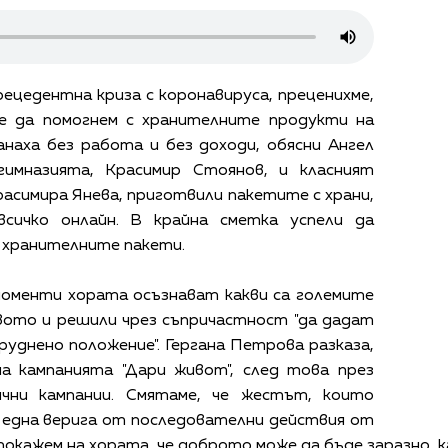
рецедентна криза с коронавируса, преценихме,
е да помогнем с хранителните продукти на
наха без работа и без доходи, обясни Ангел
имназията, Красимир Стоянов, и класният
асимира Янева, приготвили пакетите с храни,
всичко онлайн. В крайна сметка успели да
 хранителните пакети.
моменти хората осъзнават какви са големите
вото и решили чрез съпричастност "да дадат
труднено положение". Гергана Петрова разказа,
на кампанията "Дари живот", след това през
ични кампании. Смятаме, че жестът, които
 една верига от последователни действия от
покажем на хората, че доброто може да бъде заразно, к