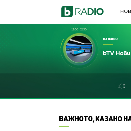
НО
12:00
|
12:30
НА ЖИВО
bTV Нов
ВАЖНОТО, КАЗАНО НА