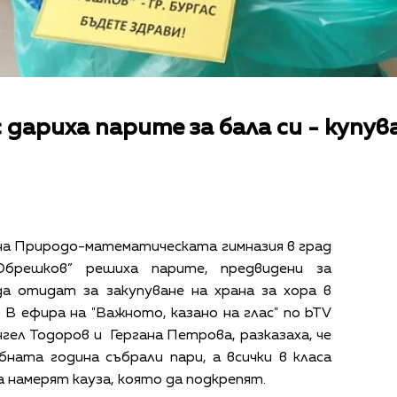
дариха парите за бала си - купува
на Природо-математическата гимназия в град
 Обрешков” решиха парите, предвидени за
а отидат за закупуване на храна за хора в
В ефира на "Важното, казано на глас" по bTV
гел Тодоров и Гергана Петрова, разказаха, че
ната година събрали пари, а всички в класа
а намерят кауза, която да подкрепят.