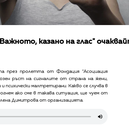
Важното, казано на глас" очаквай
та през пролетта от Фондация “Асоциация
озен ръст на сигналите от страна на жени,
 и психически малтретирани. Какво се случва в
могнем ако сме в такава ситуация, ще чуем от
лена Димитрова от организацията.