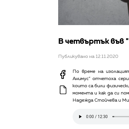
В четвъртък във "
Публикувано на 12.11.2020
По време на изолация
Анимус” отчетоха сери
които са били физически
момента и как да си по
Надежда Стойчева и Ми