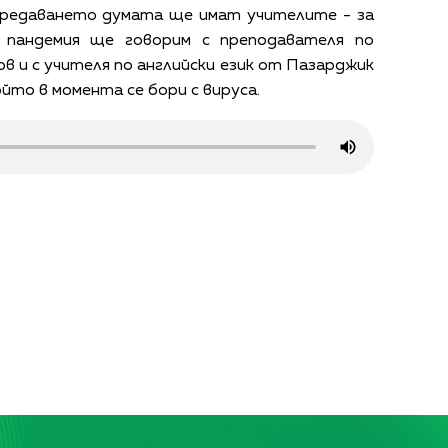
предаването думата ще имат учителите - за
 пандемия ще говорим с преподавателя по
в и с учителя по английски език от Пазарджик
йто в момента се бори с вируса.