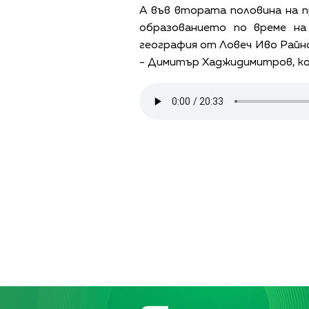
А във втората половина на 
образованието по време на
география от Ловеч Иво Райно
- Димитър Хаджидимитров, ко