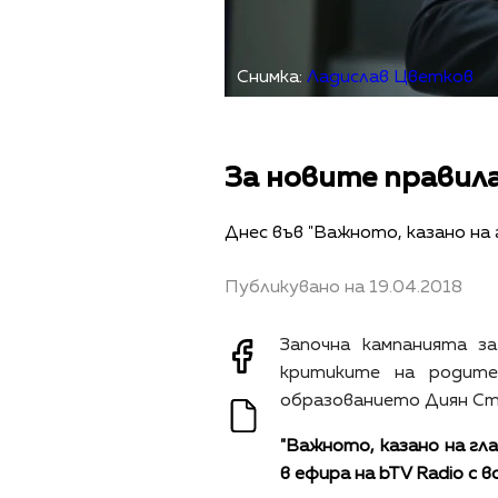
Снимка:
Ладислав Цветков
За новите правила
Днес във "Важното, казано на
Публикувано на 19.04.2018
Започна кампанията з
критиките на родите
образованието Диян С
"Важното, казано на гла
в ефира на bTV Radio с 