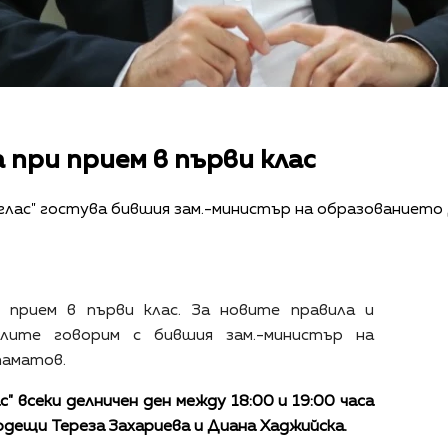
 при прием в първи клас
 глас" гостува бившия зам.-министър на образованиет
а прием в първи клас. За новите правила и
лите говорим с бившия зам.-министър на
таматов.
с" всеки делничен ден между 18:00 и 19:00 часа
водещи Тереза Захариева и Диана Хаджийска.