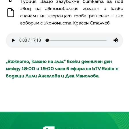
Турция. Защо загубихме битката за нов
звод на автомобилния гигант и какви
сигнали ни изпращат това решение – ще
говорим с икономиста Красен Станчев.
„Вaжното, каза
но на глас" всеки делничен ден
между 18:00 и 19:00 часа в ефира на bTV Radio с
водещи Лили Ангелова и Дeа Манолова.