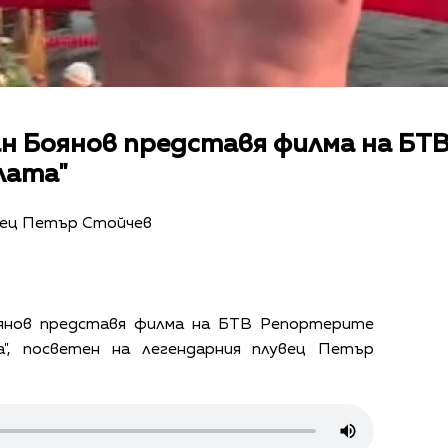
 Боянов представя филма на БТ
лата"
вец Петър Стойчев
янов представя филма на БТВ Репортерите
", посветен на легендарния плувец Петър