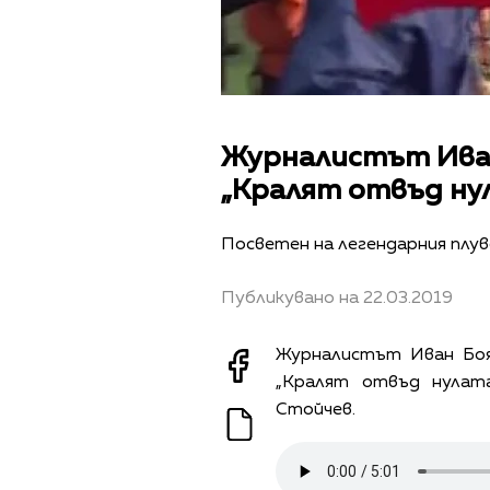
Журналистът Иван
„Кралят отвъд ну
Посветен на легендарния плу
Публикувано на 22.03.2019
Журналистът Иван Бо
„Кралят отвъд нулата
Стойчев.