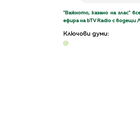
"Вaжното, казано на глас" вс
ефира на bTV Radio с водещи 
Ключови думи:
@