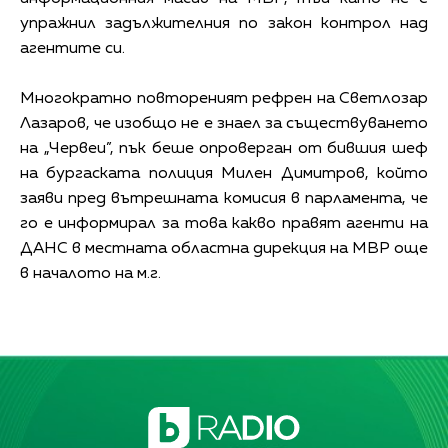
упражнил задължителния по закон контрол над
агентите си.
Многократно повтореният рефрен на Светлозар
Лазаров, че изобщо не е знаел за съществуването
на „Червеи”, пък беше опроверган от бившия шеф
на бургаската полиция Милен Димитров, който
заяви пред вътрешната комисия в парламента, че
го е информирал за това какво правят агенти на
ДАНС в местната областна дирекция на МВР още
в началото на м.г.