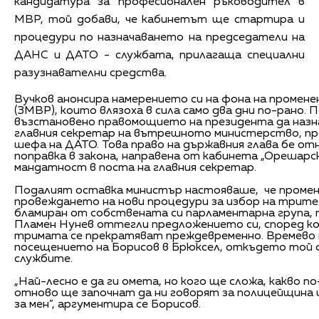
кандидатура за професионален ръководител в
МВР, той добави, че кабинетът ще стартира и
процедури по назначаването на председатели на
ДАНС и ДАТО - службата, прилагаща специални
разузнавателни средства.
Вучков анонсира намерението си на фона на промене
(ЗМВР), които влязоха в сила само два дни по-рано. 
възстановено правомощието на президента да назна
главния секретар на вътрешното министерство, пр
шефа на ДАТО. Това право на държавния глава бе о
поправка в закона, направена от кабинета „Орешарск
мандатност в поста на главния секретар.
Подалият оставка министър настояваше, че проме
провеждането на нови процедури за избор на трите
бламиран от собствената си парламентарна група
Пламен Нунев оттегли предложението си, според к
тримата се прекратяват преждевременно. Времево 
посещението на Борисов в Брюксел, откъдето той о
службите.
„Най-лесно е да ги омета, но кого ще сложа, какво по
отново ще започнат да ни говорят за полицейщина и т
за мен”, аргументира се Борисов.