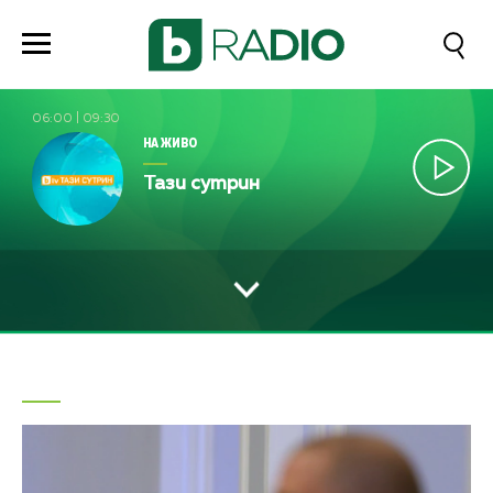
06:00
|
09:30
НА ЖИВО
Тази сутрин