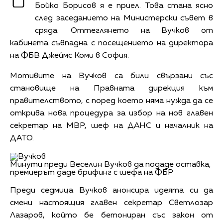
Бойко Борисов я е приел. Това стана ясно
след заседанието на Министерски съвет в
сряда. Оттеглянето на Вучков от
кабинета съвпадна с посещението на директора
на ФБВ Джеймс Коми в София.
Мотивите на Вучков са били свързани със
становище на Правната дирекция към
правителството, с поред което няма нужда да се
открива нова процедура за избор на нов главен
секретар на МВР, шеф на ДАНС и началник на
ДАТО.
Минути преди Веселин Вучков да подаде оставка,
премиерът даде брифинг с шефа на ФБР
Преди седмица Вучков анонсира идеята си да
смени настоящия главен секретар Светлозар
Лазаров, който бе бетониран със закон от