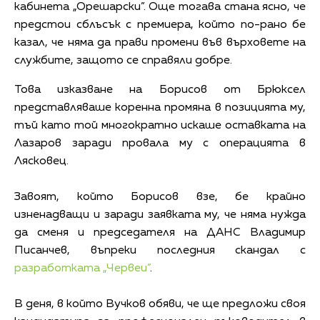
кабинета „Орешарски”. Още тогава стана ясно, че
предстои сблъсък с премиера, който по-рано бе
казал, че няма да прави промени във върховете на
службите, защото се справяли добре.
Това изказване на Борисов от Брюксел
представляваше коренна промяна в позицията му,
тъй като той многократно искаше оставката на
Лазаров заради провала му с операцията в
Лясковец.
Завоят, който Борисов взе, бе крайно
изненадващи и заради заявката му, че няма нужда
да сменя и председателя на ДАНС Владимир
Писанчев, въпреки последния скандал с
разработката „Червеи”
.
В деня, в който Вучков обяви, че ще предложи своя