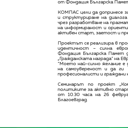
от Фондация Българска Паме
КОМПАС цели да допринесе з
и структуриране на диалога
чрез разработване на прагма
на информираност и ориенти
активен старт, заетост и пр
Проектът се реализира в про
идентичност – силна евро
Фондация Българска Памет д
„Гражданската награда“ на Ев
“
Моето най-силно желание е 
на самоувереност и да ги
професионалисти и граждани 
Семинарът по проект „Ко
политиките за активно ста
от 10.30 часа на 26 февру
Благоевград.