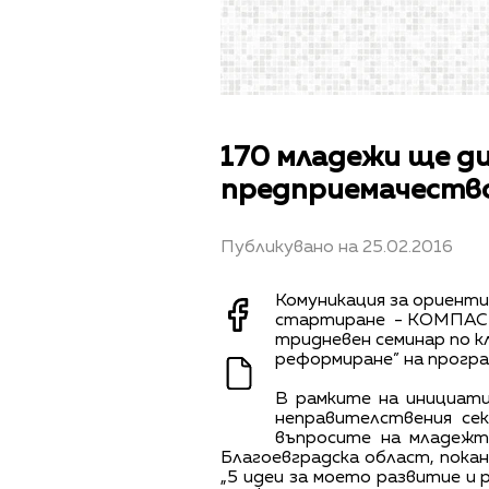
170 младежи ще д
предприемачеств
Публикувано на 25.02.2016
Комуникация за ориенти
стартиране - КОМПАС е
тридневен семинар по к
реформиране” на програм
В рамките на инициат
неправителствения се
въпросите на младежт
Благоевградска област, покан
„5 идеи за моето развитие и 