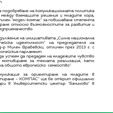
т.
а подобряване на комуникационната политика
 между вземащите решения и младите хора,
тичен "модел-компас" за повишаване степента
ране относно възможностите за развитие и
едприемачество.
дължение на инициативата „Силна национална
пейска идентичност“ на председателя на
-р Милен Врабевски, отличен през 2013 г. с
ропейския парламент:
да успеем да предадем на младежите чувство
 мотивираме за тяхната реализация, като
на общото европейско семейство“.
муникация за ориентиране на младите в
ртиране – КОМПАС“ ще бе открит официално
ари в Университетски център "Бачиново" в