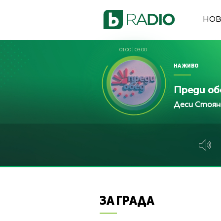
НО
01:00
|
03:00
НА ЖИВО
Преди об
Деси Стоян
ЗА ГРАДА