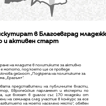
искутират в Благоевград младеж
о и активен старт
ране на младите в политиките за активно
 мотото, под което ще се проведе
лючова дейност „Подкрепа на политиките за
а „Еразъм+“.
ивата представители на публичните власти,
ктор, Европейския парламент и експерти по
а, ще влязат в диалог със 170 младежи от
ени на семинара след участие в конкурс за есе
развитието на моето населено място“, обявен