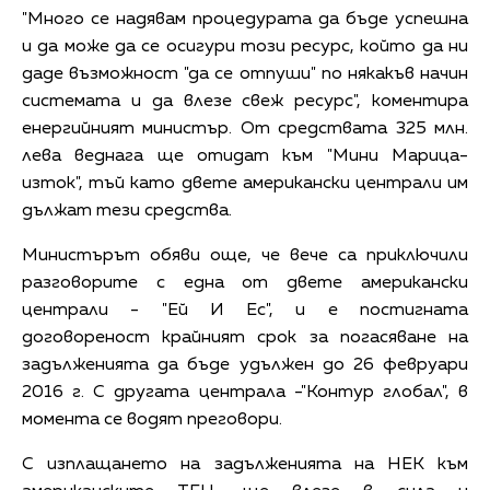
"Много се надявам процедурата да бъде успешна
и да може да се осигури този ресурс, който да ни
даде възможност "да се отпуши" по някакъв начин
системата и да влезе свеж ресурс", коментира
енергийният министър. От средствата 325 млн.
лева веднага ще отидат към "Мини Марица-
изток", тъй като двете американски централи им
дължат тези средства.
Министърът обяви още, че вече са приключили
разговорите с една от двете американски
централи - "Ей И Ес", и е постигната
договореност крайният срок за погасяване на
задълженията да бъде удължен до 26 февруари
2016 г. С другата централа -"Контур глобал", в
момента се водят преговори.
С изплащането на задълженията на НЕК към