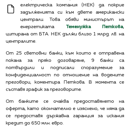
електрическа компания (НЕК) да покрие
задълженията си към двете американски
централи. Това обяви министърът на
енергетиката
Теменужка Петкова
,
цитирана от БТА. НЕК дължи близо 1 млрд. лв. на
централите.
От 25 световни банки, към които е отправена
покана за пряко договаряне, 9 банки са
потвърдили и подписали споразумение за
конфиденциалност по отношение на водените
преговори, коментира Петкова. В момента се
съставя график за преговорите.
От банките се очаква предоставянето на
оферта, като окончателно е изяснено, че няма да
се предоставя държавна гаранция за искания
кредит до 650 млн. евро.