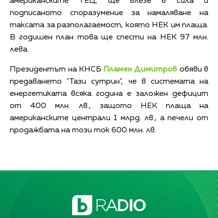
американските ТЕЦ, ще влезе в сила и
подписаното споразумение за намаляване на
таксата за разполагаемост, която НЕК им плаща.
В годишен план това ще спести на НЕК 97 млн.
лева.
Президентът на КНСБ
Пламен Димитров
обяви в
предаването "Тази сутрин", че в системата на
енергетиката всяка година е заложен дефицит
от 400 млн. лв., защото НЕК плаща на
американските централи 1 млрд. лв., а печели от
продажбата на този ток 600 млн. лв.