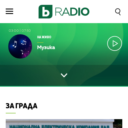
03:00
|
07:50
НА ЖИВО
Музика
ЗА ГРАДА