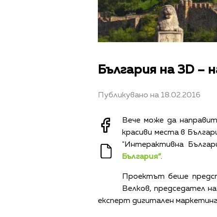
България на 3D – 
Публикувано на 18.02.2016
Вече може да направит
красиви места в Българ
"Интерактивна Българ
България”
.
Проектът беше предст
Велков, председател на
експерт дигитален маркетинг