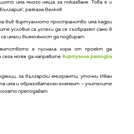
щото има много неща за показване. Това е и
България”, разказа Велков.
нта във виртуалното пространство има кадри
те условия са успели да се съобразят само в
 са имали възможност да подбират.
дентството е пуснала хора от проект да
 сега може да направите
виртуална разходка
жденци, за български емигранти, уточни Иван
кта има и образователен елемент – учителите
 когато преподават.