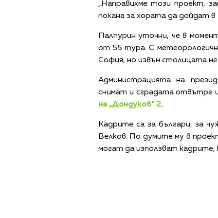
„Направихме този проект, за
покана за хората да дойдат в 
Палпурин уточни, че в моме
от 55 тура. С метеорологични
София, но извън столицата не
Администрацията на прези
снимат и сградата отвътре и
на „Дондуков” 2
.
Кадрите са за българи, за чу
Велков. По думите му в прое
могат да използват кадрите,