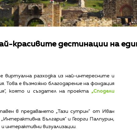
най-красивите дестинации на един
е виртуална разходка из най-интересните и
ия. Това е възможно благодарение на фондация
ия", която и създател на проекта
„Сподели
авен в предаването „Тази сутрин” от Иван
 „Интерактивна България" и Георги Палпурин,
 и интерактивни визуализации.