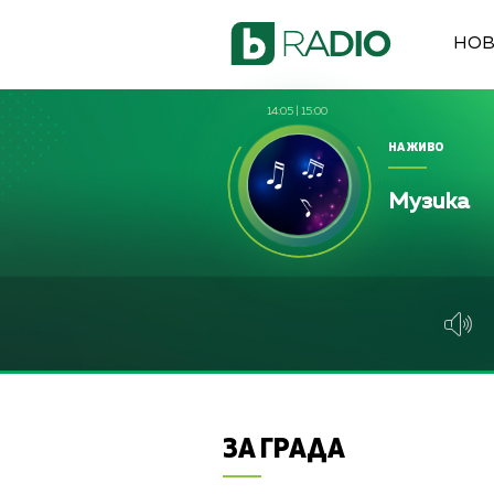
НО
14:05
|
15:00
НА ЖИВО
Музика
ЗА ГРАДА