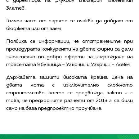
с директора на „Лукойл България” Валентин
Златев.
Голяма част от парите се очаква да дойдат от
бюджета или от заем.
Появиха се информации, че отстранените при
процедурата конкуренти на двете фирми са дали
значително по-добри оферти за изграждане на
трасетата Ябланица – Угърчин и Угърчин – Ловеч.
Държавата защити високата крайна цена на
двата лота с изключително сложното
строителство, което се предвижда, както и с
това, че предходните разчети от 2013 г. са били
само на база предпроектно проучване.