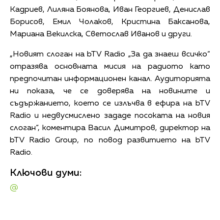
Кадриев, Лиляна Боянова, Иван Георгиев, Денислав
Борисов, Емил Чолаков, Кристина Баксанова,
Мариана Векилска, Светослав Иванов и други.
„Новият слоган на bTV Radio „За да знаеш всичко“
отразява основната мисия на радиото като
предпочитан информационен канал. Аудиторията
ни показа, че се доверява на новините и
съдържанието, което се излъчва в ефира на bTV
Radio и недвусмислено зададе посоката на новия
слоган“, коментира Васил Димитров, директор на
bTV Radio Group, по повод развитието на bTV
Radio.
Ключови думи:
@