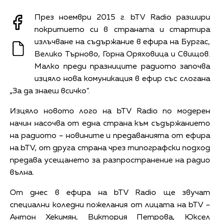
През ноември 2015 г. bTV Radio разшири
покритието си в страната и стартира
излъчване на съдържание в ефира на Бургас,
Велико Търново, Горна Оряховица и Свищов.
Малко преди празниците радиото започва
изцяло нова комуникация в ефир със слогана
„За да знаеш всичко“.
Изцяло новото лого на bTV Radio по модерен
начин насочва от една страна към съдържанието
на радиото – новините и предаванията от ефира
на bTV, от друга страна чрез типографски подход
предава усещането за разпространение на радио
вълна.
От днес в ефира на bTV Radio ще звучат
специални коледни пожелания от лицата на bTV –
Антон Хекимян, Виктория Петрова, Юксел