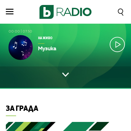
00:00
|
07:50
НА ЖИВО
Музика
ЗА ГРАДА