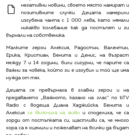
негативни новини, своето място намират и
позитивните случки. Децата намерили
изгубена чанта с 1 000 лева, като нямали
никакво колебание как да постъпят и ги
върнали на собственика.
Малките герои Алексия, Радостин, Валентин,
Ерика, Кристиан, Бенита и Денис, на възраст
между 7 и 14 години, били сигурни, че парите са
важни за човека, който ги е изгубил и той ще има
нужда от тях.
Децата се превърнаха в главни герои и на
предаването „Важното, казано на глас“ по bTV
Radio с водеща Диана Хаджийска. Бенита и
Алексия
се включиха на живо
и споделиха, че са
горди от постъпката си, щастливи са, че много
хора са я оценили и пожелават на всички да бъдат