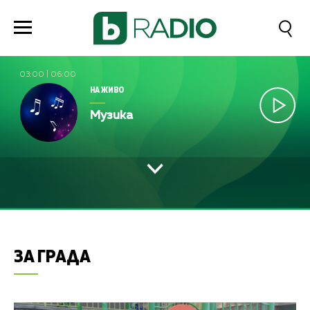
03:00
|
06:00
НА ЖИВО
Музика
ЗА ГРАДА