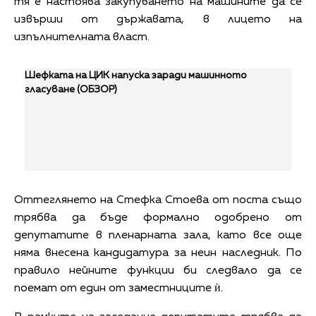
тя е настоява закупуването на машините да се
извърши от държавата, в лицето на
изпълнителната власт.
Шефката на ЦИК напуска заради машинното
гласуване (ОБЗОР)
Оттеглянето на Стефка Стоева от поста също
трябва да бъде формално одобрено от
депутатите в пленарната зала, като все още
няма внесена кандидатура за неин наследник. По
правило нейните функции би следвало да се
поемат от един от заместниците ѝ.