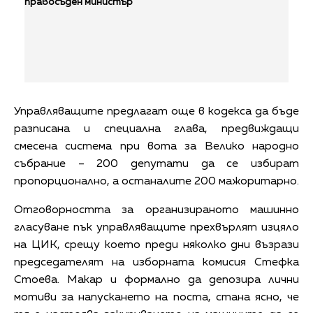
правосъден министър
Управляващите предлагат още в кодекса да бъде
разписана и специална глава, предвиждащи
смесена система при вота за Велико народно
събрание – 200 депутати да се избират
пропорционално, а останалите 200 мажоритарно.
Отговорността за организираното машинно
гласуване пък управляващите прехвърлят изцяло
на ЦИК, срещу което преди няколко дни възрази
председателят на изборната комисия Стефка
Стоева. Макар и формално да депозира лични
мотиви за напускането на поста, стана ясно, че