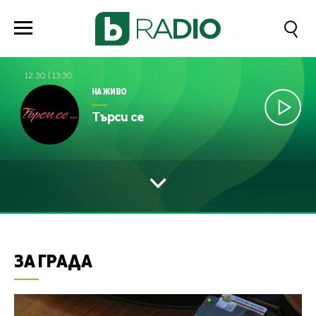
12:30
|
13:30
НА ЖИВО
Търси се
ЗА ГРАДА