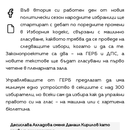
Във втория си работен ден от новия
политически сезон народните избраници ще
стартират с дебат по поредните промени
в Изборния кодекс, свързани с машинно
гласуване, каквото трябва да се проведе на
следващите избори, когато и да са те.
Законопроектите са два – на ГЕРБ и ДПС, а
новите текстове ще бъдат гласувани на първо
четене в пленарната зала.
Управляващите от ГЕРБ предлагат да има
минимум едно устройство в секциите с над 300
избиратели, но всеки сам да избира как да упражни
правото си на глас – на машина или с хартиена
бюлетина.
Десислава Ахладова сменя Данаил Кирилов като