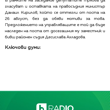
В рамките на заседание депутатите трябва да
гласуват и оставката на правосъдния министър
Данаил Кирилов, който се оттегли от поста на
26 август, без да обяви мотиви за това.
Предложението на управляващите е той да бъде
наследен на поста от досегашния му заместник и
бивш районен съдия Десислава Ахладова.
Ключови думи: