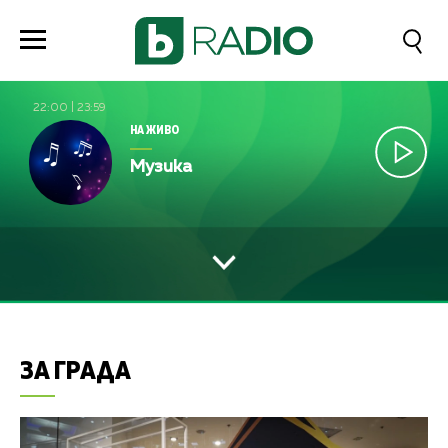
22:00
|
23:59
НА ЖИВО
Музика
ЗА ГРАДА