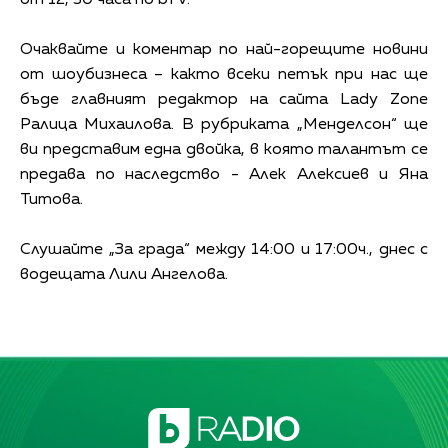
Очаквайте и коментар по най-горещите новини
от шоубизнеса – както всеки петък при нас ще
бъде главният редактор на сайта Lady Zone
Ралица Михаилова. В рубриката „Менделсон“ ще
ви представим една двойка, в която талантът се
предава по наследство - Алек Алексиев и Яна
Титова.
Слушайте „За града“ между 14:00 и 17:00ч., днес с
водещата Лили Ангелова.