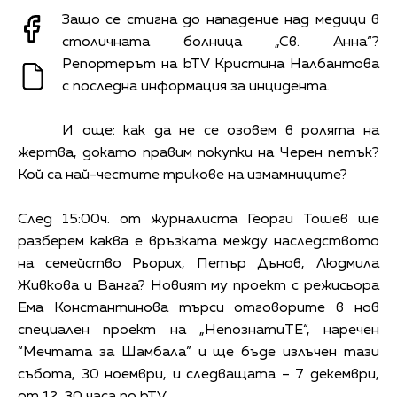
Защо се стигна до нападение над медици в
столичната болница „Св. Анна“?
Репортерът на bTV Кристина Налбантова
с последна информация за инцидента.
И още: как да не се озовем в ролята на
жертва, докато правим покупки на Черен петък?
Кой са най-честите трикове на измамниците?
След 15:00ч. от журналиста Георги Тошев ще
разберем каква е връзката между наследството
на семейство Рьорих, Петър Дънов, Людмила
Живкова и Ванга? Новият му проект с режисьора
Ема Константинова търси отговорите в нов
специален проект на „НепознатиТЕ“, наречен
“Мечтата за Шамбала” и ще бъде излъчен тази
събота, 30 ноември, и следващата – 7 декември,
от 12, 30 часа по bTV.