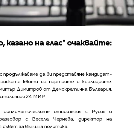
, казано на глас" очаквайте:
ес продължаваме да ви представяме кандидат-
анските квоти на партиите и коалициите.
имитър Димитров от Демократична България.
столичния 24 МИР.
л, дипломатическите отношения с Русия и
разговор с Весела Чернева, директор на
я съвет за външна политика.