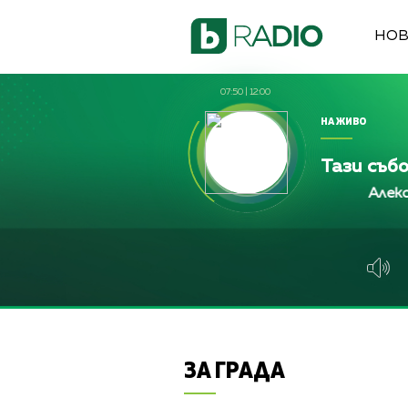
НО
07:50
|
12:00
НА ЖИВО
Тази съб
Алекс Кръсте
Алекс Кръсте
Алекс Кръст
ЗА ГРАДА