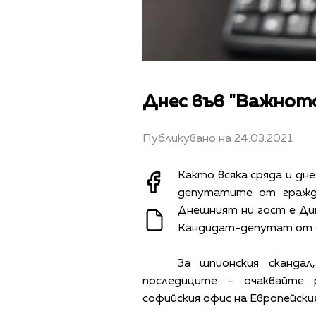
Днес във "Важното
Публикувано на 24.03.2021
Както всяка сряда и дн
депутатите от гражд
Днешният ни гост е Д
Кандидат-депутат от 
За шпионския сканда
последиците – очаквайте 
софийския офис на Европейски