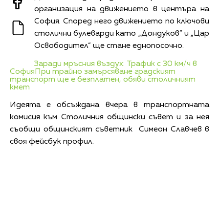
организация на движението в центъра на
София. Според него движението по ключови
столични булеварди като „Дондуков” и „Цар
Освободител” ще стане еднопосочно.
Заради мръсния въздух: Трафик с 30 км/ч в
София
При трайно замърсяване градският
транспорт ще е безплатен, обяви столичният
кмет
Идеята е обсъждана вчера в транспортната
комисия към Столичния общински съвет и за нея
съобщи общинският съветник Симеон Славчев в
своя фейсбук профил.