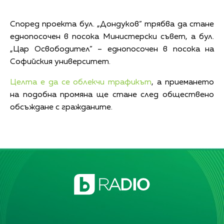
Според проекта бул. „Дондуков” трябва да стане
еднопосочен в посока Министерски съвет, а бул.
„Цар Освободител” – еднопосочен в посока на
Софийския университет.
Целта е да се облекчи трафикът
, а приемането
на подобна промяна ще стане след обществено
обсъждане с гражданите.