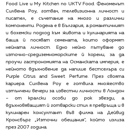
Food Live и My Kitchen по UKTV Food. Феноменът
Силвена Роу, готвач, телевизионна личност и
писател, е съчетание на много и различни
компоненти. Родена е в България, а романтичният
и бохемски подход към живота и кулинарията на
баща й посяват семената, които оформят
нейната личност. Едно нейно пътуване до
източно-средиземноморските й корени, за да
проучи гастрономията на Османската империя, е
нейното вдъхновение да напише бестселъра си
Purple Citrus and Sweet Perfume. През своята
кариера Силвена Роу е готвила множество
изтънчени вечери за известни личности в Лондон
– от кралски особи до рок звезди, а
вдъхновяващият й готварски стил я превръща и в
кулинарен консултант във филма на Дейвид
Кронсбърг „Източни обещания“, който излиза
през 2007 година.