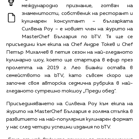
международно признание, готвач на
знаменитости, собственик на ресторант и
кулинарен консултант – българката
Силвена Роу – е новият член на журито на
MasterChef България по bTV. Тя ще се
присъедини към екипа на Chef Андре Токев и Chef
Петър Михалчев в петия сезон на най-гледаното
кулинарно шоу, което ще стартира в ефир през
пролетта на 2019 г. Лео Бианки остава в
семейството на bTV, като съвсем скоро ще
започне своя авторска седмична рубрика в най-
гледаното сутрешно токшоу „Преди обед“.
Присъединяването на Силвена Роу към екипа на
журито на MasterChef България е голяма стъпка в
развитието на най-популярния кулинарен формат
у нас след четири успешни издания по bTV.