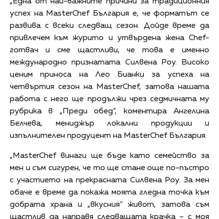
„Една от най-важните причини за традиционния
успех на MasterChef България е, че форматът се
развива с всеки следващ сезон. Дойде време да
привлечем към журито и утвърдена жена Chef-
готвач и сме щастливи, че това е именно
международно признатата Силвена Роу. Високо
ценим приноса на Лео Бианки за успеха на
четвъртия сезон на MasterChef, затова нашата
работа с него ще продължи чрез седмичната му
рубрика в „Преди обед“, коментира Ангелина
Белчева, мениджър локални продукции и
изпълнителен продуцент на MasterChef България.
„MasterChef винаги ще бъде като семейство за
мен и съм сигурен, че то ще стане още по-пъстро
с участието на прекрасната Силвена Роу. За мен
обаче е време да покажа моята гледна точка към
добрата храна и „вкусния“ живот, затова съм
щастлив да направя следващата крачка – с моя