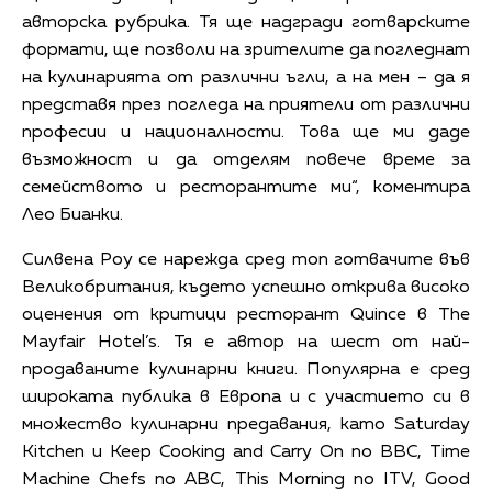
авторска рубрика. Тя ще надгради готварските
формати, ще позволи на зрителите да погледнат
на кулинарията от различни ъгли, а на мен – да я
представя през погледа на приятели от различни
професии и националности. Това ще ми даде
възможност и да отделям повече време за
семейството и ресторантите ми“, коментира
Лео Бианки.
Силвена Роу се нарежда сред топ готвачите във
Великобритания, където успешно открива високо
оценения от критици ресторант Quince в The
Mayfair Hotel’s. Тя е автор на шест от най-
продаваните кулинарни книги. Популярна е сред
широката публика в Европа и с участието си в
множество кулинарни предавания, като Saturday
Kitchen и Keep Cooking and Carry On по BBC, Time
Machine Chefs по ABC, This Morning по ITV, Good