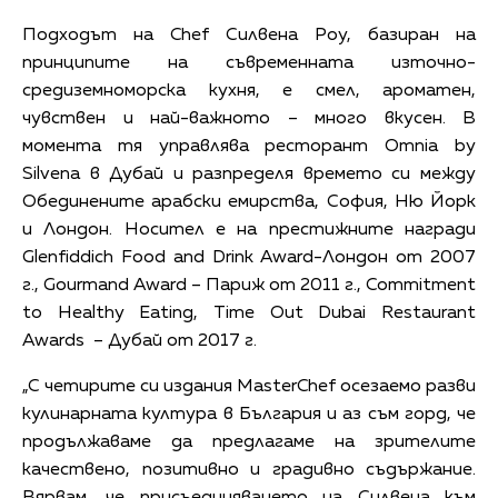
Подходът на Chef Силвена Роу, базиран на
принципите на съвременната източно-
средиземноморска кухня, е смел, ароматен,
чувствен и най-важното – много вкусен. В
момента тя управлява ресторант Omnia by
Silvena в Дубай и разпределя времето си между
Обединените арабски емирства, София, Ню Йорк
и Лондон. Носител е на престижните награди
Glenfiddich Food and Drink Award-Лондон от 2007
г., Gourmand Award – Париж от 2011 г., Commitment
to Healthy Eating, Time Out Dubai Restaurant
Awards – Дубай от 2017 г.
„С четирите си издания MasterChef осезаемо разви
кулинарната култура в България и аз съм горд, че
продължаваме да предлагаме на зрителите
качествено, позитивно и градивно съдържание.
Вярвам, че присъединяването на Силвена към