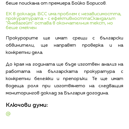
беше поискана от премиера Бойко Борисов.
ЕК в доклада: ВСС има проблем с независимостта,
прокуратурата - с ефективността
Скандалът
"Яневагейт" остава в окончателния текст, но
беше смекчен
Прокурорите ще имат срещи с български
обвинители, ще направят проверка и на
конкретни дела.
До края на годината ще бъде изготвен анализ на
работата на българската прокуратура с
конкретни бележки и препоръки. Те ще имат
водеща роля при изготвянето на следващия
мониторингов доклад за България догодина.
Ключови думи:
@