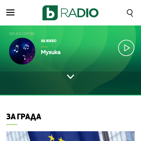
00:00
|
07:50
НА ЖИВО
Музика
ЗА ГРАДА