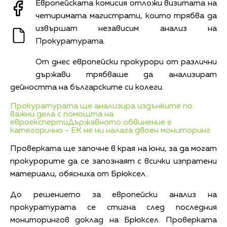
Европейската комисия отложи визитата на
четиримата магистрати, които трябва да
извършат независим анализ на
Прокуратурата.
От днес европейски прокурори от различни
държави трябваше да анализират
дейността на българските си колеги.
Прокуратурата ще анализира издънките по
важни дела с помощта на
евроексперти
Държавното обвинение е
категорично - ЕК не ни налага двоен мониторинг
Проверката ще започне в края на юни, за да могат
прокурорите да се запознаят с всички изпратени
материали, обясниха от Брюксел.
До решението за европейски анализ на
прокуратурата се стигна след последния
мониторингов доклад на Брюксел. Проверката