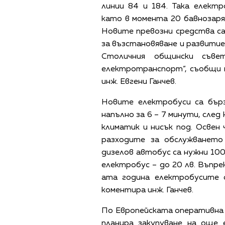
линии 84 и 184. Така елект
като в момента 20 бавнозаря
Новите превозни средства с
за възстановяване и развитие
Столичния общински съве
електротранспорт“, съобщи 
инж. Евгени Ганчев.
Новите електробуси са бърз
напълно за 6 – 7 минути, след
климатик и нисък под. Освен 
разходите за обслужването 
дизелов автобус са нужни 100 л
електробус – до 20 лв. Въпре
ата година електробусите 
коментира инж. Ганчев.
По Европейската оперативна п
планира закупуване на още 