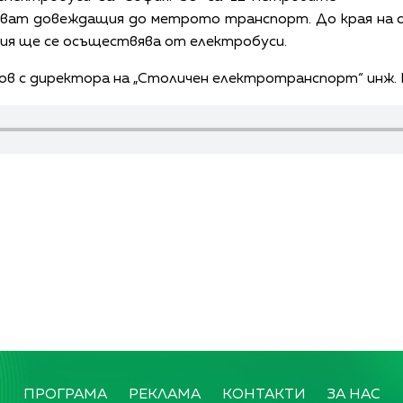
ршват довеждащия до метрото транспорт. До края на 
ия ще се осъществява от електробуси.
в с директора на „Столичен електротранспорт“ инж. Е
ПРОГРАМА
РЕКЛАМА
КОНТАКТИ
ЗА НАС