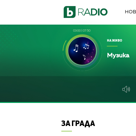
НО
03:00
|
07:50
НА ЖИВО
Музика
ЗА ГРАДА