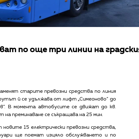
ват по още три линии на градск
заменят старите превозни средства по линия
рутът й се удължава от лифт „Симеоново“ до
в“. В момента автобусите се движат до кв.
 на преминаване се съкращава на 25 мин.
 новите 15 електрически превозни средства,
руари ще поемат изцяло обслужването и по