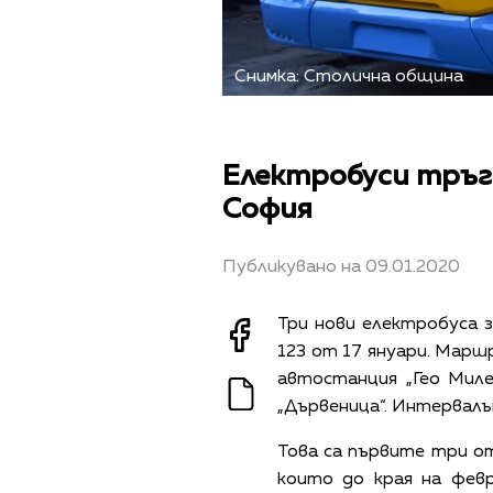
Снимка: Столична община
Електробуси тръг
София
Публикувано на 09.01.2020
Три нови електробуса 
123 от 17 януари. Марш
автостанция „Гео Миле
„Дървеница“. Интервалът
Това са първите три от
които до края на фев