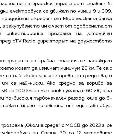
ролиниите на градския транспорт стават 5,
дни електробуса се движат по линии 9 и 309.
а придобити с кредит от Европейската банка
, а закупуването им е част от одобрената от
т инвестиционна програма на „Столичен
пред bTV Radio директорът на дружеството
озарядни и на крайна станция се зареждат
 което могат да изминат минимум 20 км. Те са с
че са най-екологичните превозни средства, и
им са най-ниски. Ако средно за гориво за
в. за 100 км, за метанов сумата е 60 лв., а за
ки по-високия първоначален разход, още до 6-
стават много по-евтини от един автобус,
рограма „Околна среда“ с МОСВ до 2023 г. се
електробуси за София. 30 са 12-метровите