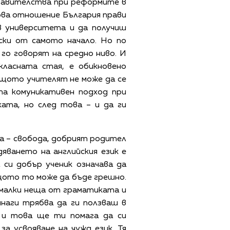
 правителства при реформите в
ова отношение България прави
 в университета и да получиш
ски от самото начало. Но по
 го говорят на средно ниво. И
класната стая, е обикновено
защото учителят не може да се
ата комуникативен подход при
ата, но след това – и да ги
ва – свобода, добрият родител
яването на английския език е
а си добър ученик означава да
защото то може да бъде грешно.
е малки неща от граматиката и
инаги трябва да ги ползваш в
 и това ще ти помага да си
за усвояване на чужд език. Тя