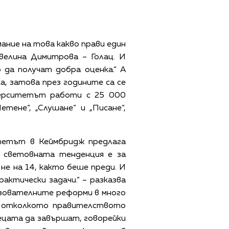
ание на това какво прави един
велина Димитрова – Голац. И
о да получат добра оценка.“ А
а, затова през годините са се
иверситетът работи с 25 000
ене“, „Слушане“ и „Писане“,
итетът в Кеймбридж предлага
о световната тенденция е за
 не на 14, както беше преди. И
актически задачи.“ – разказва
азователните реформи в много
о, отколкото правителството
 децата да завършат, говорейки