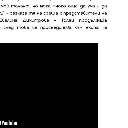
 мой талант, но мога много още да уча и да
.“ – разказа тя на среща с представители на
 Евелина Димитрова – Голац продължава
а след това се присъединява към екипа на