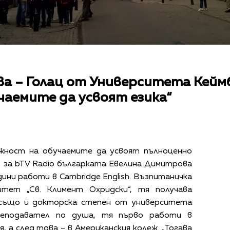
а – Голац от Университета Кей
чаемите да усвоят езика“
ожност на обучаемите да усвоят пълноценно
ю за bTV Radio българката Евелина Димитрова
дини работи в Cambridge English. Възпитаничка
итет „Св. Климент Охридски“, тя получава
 също и докторска степен от университета
реподавател по душа, тя първо работи в
 а след това – в Американския колеж. „Тогава