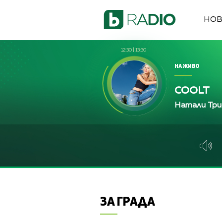
НО
12:30
|
13:30
НА ЖИВО
COOLT
Натали Тр
ЗА ГРАДА