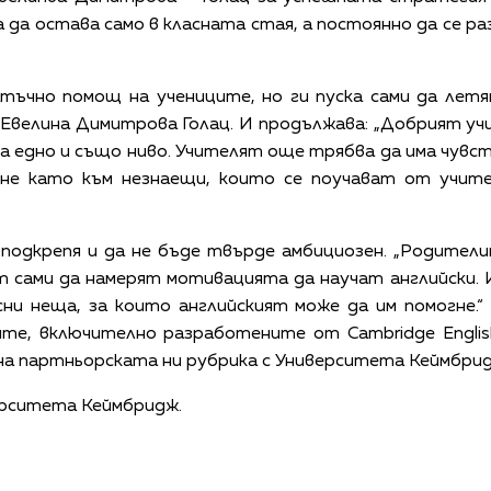
 да остава само в класната стая, а постоянно да се р
тъчно помощ на учениците, но ги пуска сами да летя
т Евелина Димитрова Голац. И продължава: „Добрият уч
 на едно и също ниво. Учителят още трябва да има чувст
 не като към незнаещи, които се поучават от учите
подкрепя и да не бъде твърде амбициозен. „Родители
ят сами да намерят мотивацията да научат английски.
ни неща, за които английският може да им помогне.“
ите, включително разработените от Cambridge Englis
на партньорската ни рубрика с Университета Кеймбрид
ерситета Кеймбридж.