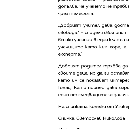
допълва, че ученето не трябва
чрез телефона.
„Добрият учител дава доста
свобода.“ – споделя своя опи
всички ученици в един клас са
учениците като към хора, а
експерта.“
Добрият родител трябва да 
своите деца, но да ги остав
като им се показват интерес
Голац. Като пример дава игр
eдно от следващите издания 
На снимката: колежи от Унив
Снимка: Светослав Николова