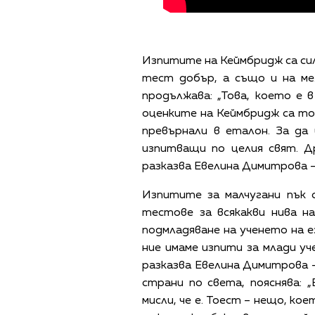
Изпитите на Кеймбридж са сил
тест добър, а също и на ме
продължава: „Това, което е в
оценките на Кеймбридж са точ
превърнали в еталон. За да
изпитващи по целия свят. Д
разказва Евелина Димитрова –
Изпитите за малчугани пък 
тестове за всякакви нива н
подмладяване на ученето на ез
ние имаме изпити за млади уч
разказва Евелина Димитрова 
страни по света, пояснява:
мисли, че е. Тоест – нещо, ко