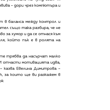
азвива – дори чрез компютъра и
т в баланса между контрол и
ител също така разбира, че не
во за хумор и да се отнася към
ля, който пък е в ролята на
те трябва да насърчат малко
 И отчасти мотивацията идва,
 – казва Евелина Димитрова –
h, за които ще ви разкажем в
ж.