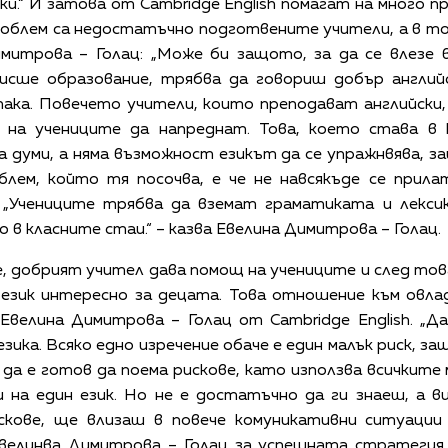
ски.“ И затова от Cambridge English помагат на много
облем са недостатъчно подготвените учители, а в т
имитрова – Голац: „Може би защото, за да се влезе
висше образование, трябва да говориш добър англий
ака. Повечето учители, които преподават английски,
на учениците да напреднат. Това, което става в 
а думи, а няма възможност езикът да се упражнвява, 
блем, който тя посочва, е че не навсякъде се прил
: „Учениците трябва да вземат граматиката и лексик
 в класните стаи.“ – казва Евелина Димитрова – Голац.
, добрият учител дава помощ на учениците и след то
 език интересно за децата. Това отношение към овлад
Евелина Димитрова – Голац от Cambridge English. „Д
зика. Всяко едно изречение обаче е един малък риск, 
 да е готов да поема рискове, като използва всичкит
 на един език. Но не е достатъчно да ги знаеш, а в
скове, ще влизаш в повече комуникативни ситуации
Евелинва Димитрова – Голац за успешната стратегия 