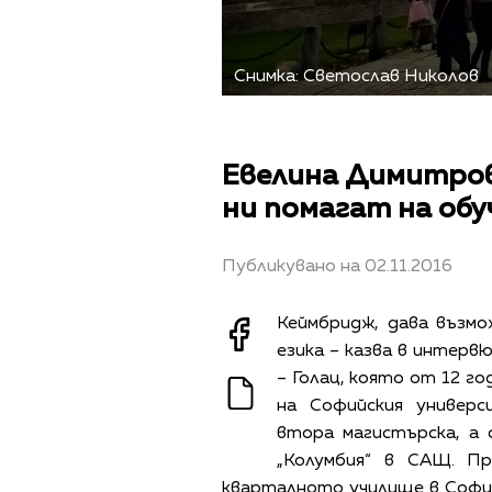
Снимка: Светослав Николов
Евелина Димитров
ни помагат на обу
Публикувано на 02.11.2016
Кеймбридж, дава възм
езика – казва в интерв
– Голац, която от 12 го
на Софийския универс
втора магистърска, а
„Колумбия“ в САЩ. П
кварталното училище в София,