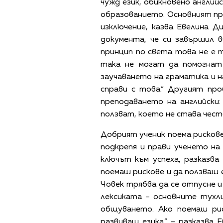
чужд език, обикновено англий
образованието. Основният пр
изключение, казва Евелина Д
документа, че си завършил 
принцип по света това не е т
така не могат да помогнат 
заучаването на граматика и н
справи с това.“ Другият про
преподаването на английски
ползват, което не става често
Добрият ученик поема рискове
подкрепя и прави ученето на
ключът към успеха, разказва 
поемаш рискове и да ползваш е
Човек трябва да се отпусне и
лексиката – основните тухли
общуването. Ако поемаш ри
развиваш езика.“ – разказва 