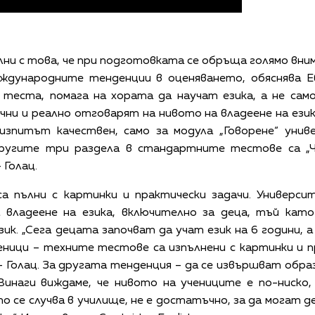
ни с това, че при подготовката се обръща голямо вним
ждународните тенденции в оценяването, обяснява Е
 теста, помага на хората да научат езика, а не сам
ни и реално отговарят на нивото на владеене на език
 изпитът качествен, само за модула „Говорене“ ун
ругите три раздела в стандартните тестове са „Чет
 Голац.
са пълни с картинки и практически задачи. Универс
а владеене на езика, включително за деца, тъй кат
ик. „Сега децата започват да учат език на 6 години, а
еници – техните тестове са изпълнени с картинки и пр
– Голац. За другата тенденция – да се извършват обр
 „Винаги виждаме, че нивото на учениците е по-ниск
ето се случва в училище, не е достатъчно, за да могат