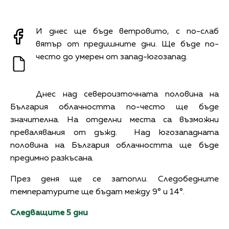
И днес ще бъде ветровито, с по-слаб
вятър от предишните дни. Ще бъде по-
често до умерен от запад-югозапад.
Днес над североизточната половина на
България облачността по-често ще бъде
значителна. На отделни места са възможни
превалявания от дъжд. Над югозападната
половина на България облачността ще бъде
предимно разкъсана.
През деня ще се затопли. Следобедните
температурите ще бъдат между 9° и 14°.
Следващите 5 дни