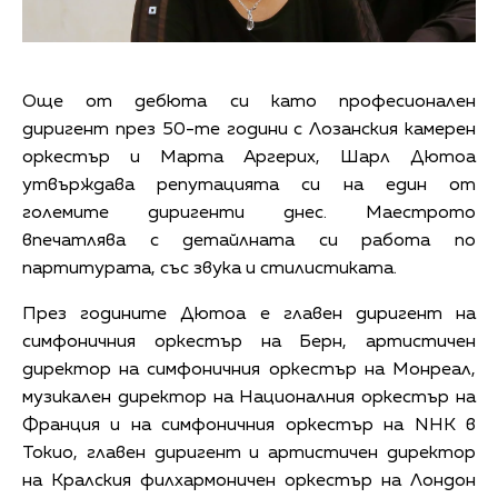
Още от дебюта си като професионален
диригент през 50-те години с Лозанския камерен
оркестър и Марта Аргерих, Шарл Дютоа
утвърждава репутацията си на един от
големите диригенти днес. Маестрото
впечатлява с детайлната си работа по
партитурата, със звука и стилистиката.
През годините Дютоа е главен диригент на
симфоничния оркестър на Берн, артистичен
директор на симфоничния оркестър на Монреал,
музикален директор на Националния оркестър на
Франция и на симфоничния оркестър на NHK в
Токио, главен диригент и артистичен директор
на Кралския филхармоничен оркестър на Лондон