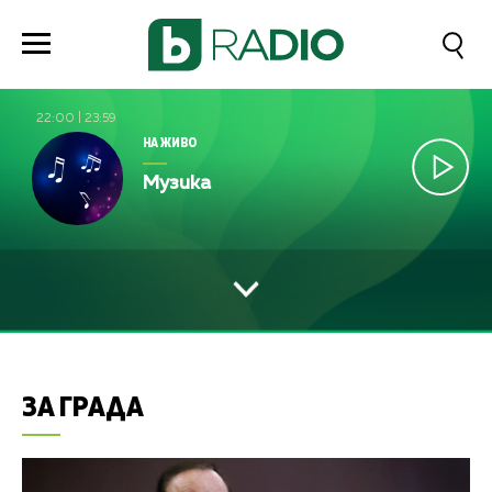
22:00
|
23:59
НА ЖИВО
Музика
ЗА ГРАДА