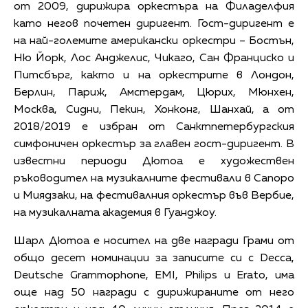
от 2009, дирижира оркестъра на Филаделфия
като негов почетен диригент. Гост-диригент е
на най-големите американски оркестри – Бостън,
Ню Йорк, Лос Анджелис, Чикаго, Сан Франциско и
Питсбърг, както и на оркестрите в Лондон,
Берлин, Париж, Амстердам, Цюрих, Мюнхен,
Москва, Сидни, Пекин, Хонконг, Шанхай, а от
2018/2019 е избран от Санктпетербургския
симфоничен оркестър за главен гост-диригент. В
известни периоди Дютоа е художествен
ръководител на музикалните фестивали в Сапоро
и Миядзаки, на фестивалния оркестър във Вербие,
на музикалната академия в Гуанджоу.
Шарл Дютоа е носител на две награди Грами от
общо десет номинации за записите си с Decca,
Deutsche Grammophone, EMI, Philips и Erato, има
още над 50 награди с дирижираните от него