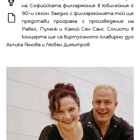
на Софийската филхармония в юбилейния ѝ
90-и сезон. Заедно с филхармонията той ще
представи програма с произведения на
Равел, Пуленк и Камий Сен Санс. Солисти в
концерта ще са виртуозното клавирно дуо
Аглика Генова и Любен Димитров.