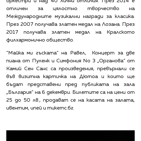
оркестри и над 40 лични отличия. През 2014 е
отличен за цялостно творчество на
Международните музикални награди за класика.
През 2007 получава златен медал на Лозана. През
2017 получава златен медал на Кралското
филхармонично общество.
“Майка ми гъската” на Равел, Концерт за две
пиана от Пуленк и Симфония No 3 „Органова“ от
Камий Сен Санс са произведения, превърнали се
във визитна картичка на Дютоа и които ще
бъдат представени пред публиката на зала
„България“ на 6 декември. Билетите са на цени от
25 до 50 лв., продават се на касата на залата,
ивентим, ипей и тикетс.бг.