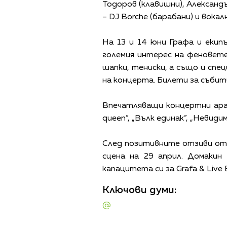
Тодоров (клавишни), Александ
– DJ Borche (барабани) и вока
На 13 и 14 юни Графа и еки
големия интерес на феновете
шапки, тениски, а също и спе
на концерта. Билети за събит
Впечатляващи концертни аран
queen”, „Вълк единак”, „Невид
След позитивните отзиви от 
сцена на 29 април. Домакин
капацитета си за Grafa & Live
Ключови думи:
@