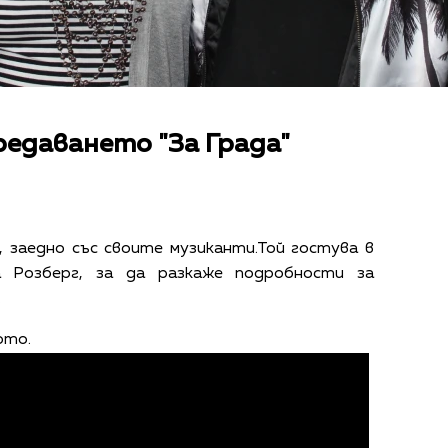
редаването "За Града"
 заедно със своите музиканти.Той гостува в
а Розберг, за да разкаже подробности за
.
юто.