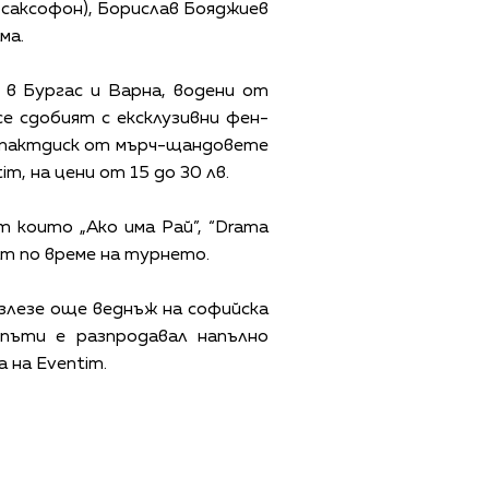
 саксофон), Борислав Бояджиев
ма.
в Бургас и Варна, водени от
е сдобият с ексклузивни фен-
компактдиск от мърч-щандовете
, на цени от 15 до 30 лв.
 които „Ако има Рай”, “Drama
чат по време на турнето.
злезе още веднъж на софийска
 пъти е разпродавал напълно
 на Еventim.