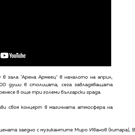
 в зала "Арена Армеец" в началото на април,
000 души в столицата, сега завладяващата
енесе в още три големи български града.
ви своя концерт в магичната атмосфера на
цената заедно с музикантите Миро Иванов (китара), В