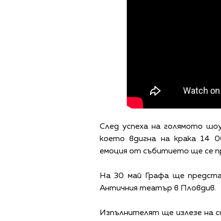
След успеха на голямото шоу
което вдигна на крака 14 
емоция от събитието ще се пр
На 30 май Графа ще предста
Античния театър в Пловдив.
Изпълнителят ще излезе на с