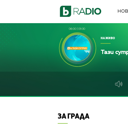
НО
06:00
|
09:30
НА ЖИВО
Тази сут
ЗА ГРАДА