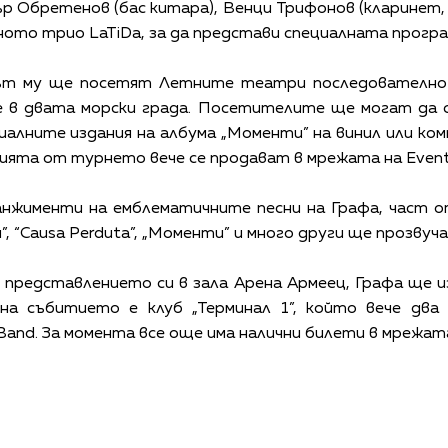
ър Обретенов (бас китара), Венци Трифонов (кларинет,
лното трио LaTiDa, за да представи специалната програ
път му ще посетят Летните театри последователно 
 в двата морски града. Посетителите ще могат да с
циалните издания на албума „Моменти” на винил или 
ията от турнето вече се продават в мрежата на Eventim
жименти на емблематичните песни на Графа, част от
им”, “Causa Perduta”, „Моменти” и много други ще прозву
представлението си в зала Арена Армеец, Графа ще и
 на събитието е клуб „Терминал 1”, който вече два
 Band. За момента все още има налични билети в мрежата