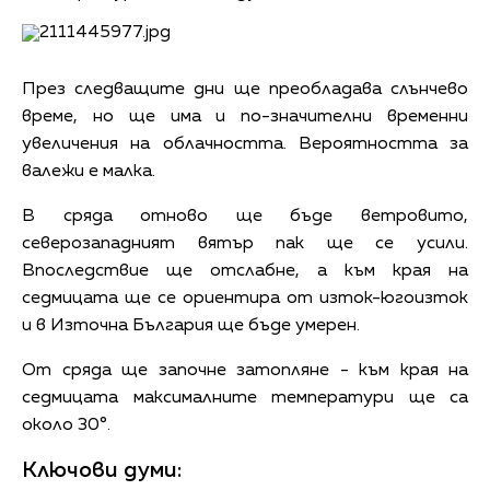
През следващите дни ще преобладава слънчево
време, но ще има и по-значителни временни
увеличения на облачността. Вероятността за
валежи е малка.
В сряда отново ще бъде ветровито,
северозападният вятър пак ще се усили.
Впоследствие ще отслабне, а към края на
седмицата ще се ориентира от изток-югоизток
и в Източна България ще бъде умерен.
От сряда ще започне затопляне - към края на
седмицата максималните температури ще са
около 30°.
Ключови думи: