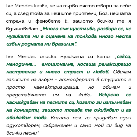
Ive Mendes казва, че на първо място твори за себе
си, а след това за нейните приятели, Бог, нейната
страна и феновете ѝ, защото всички те я
вдъхновяват. „
Много съм щастлива, разбира се, че
музиката ми е оценена на толкова много места
извън родната ми Бразилия“.
Ive Mendes описва музиката си като:
„
секси,
мелодична... емоционална, носеща релаксиращо
настроение и много страст и любов.
Обичам
записите на албум - атмосферата в студиото е
просто наелектризираща, но обичам и
представянето им на живо
. Искрено се
наслаждавам на песните си, когато ги изпълнявам
на концерти, защото тогава те оживяват и аз
обожавам това.
Когато пея, аз придавам един
одухотворен, съвременен и само мой си вид на
всички песни.“