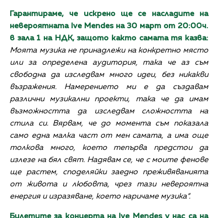
Гарантираме, че искрено ще се насладите на
невероятната Ive Mendes на 30 март от 20:00ч.
в зала 1 на НДК, защото както самата тя казва:
Моята музика не принадлежи на конкретно място
или за определена аудитория, така че аз съм
свободна да изследвам много идеи, без никакви
възражения. Намерението ми е да създавам
различни музикални проекти, така че да имам
възможността да изследвам сложността на
стила си. Вярвам, че до момента съм показала
само една малка част от мен самата, а има още
толкова много, което тепърва предстои да
излезе на бял свят. Надявам се, че с моите фенове
ще растем, споделяйки заедно преживяванията
от живота и любовта, чрез тази невероятна
енергия и изразяване, което наричаме музика“.
Билетите за концерта на Ive Mendes у нас са на