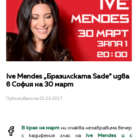
Ive Mendes „Бразилската Sade“ идва
в София на 30 март
Публикувано на 01.02.2017
В края на март
ни очаква незабравима вечер
с кадифения глас на
Ive Mendes и с