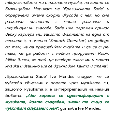
творчеството ми с тяхната музика, на която се
възхищавам. Наричат ме "Бразилската Sade" и
определено имаме сходни вкусове с нея, но сме
различни личности с много различни и
индивидуални гласове. Sade има огромен принос
върху кариера ми, защото влиянието на една от
песните ѝ, а именно "Smooth Operator", ме доведе
до там, че да предизвикам съдбата и да се случи
така, че да работя с нейния продуцент Robin
Millar. Знаех, че той ще разбере гласа ми и моята
музика и взаимно ще се вдъхновим, както и стана”.
„Бразилската Sade“ Ive Mendes споделя, че се
чувства свързани с хората чрез музиката си,
защото музиката ѝ е интерпретация на нейния
живота.
„
Ако хората се идентифициерат с
музиката, която създавам, значи те също се
чувстват свързани с мен“
,
допълва Ive Mendes.