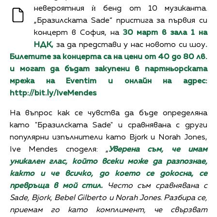
невероятния ѝ бенд от 10 музиканта.
„Бразилската Sade“ пристига за първия си
концерт в София, на
30 март в зала 1 на
НДК,
за да представи у нас новото си шоу
.
Билетите за концерта са на цени от 40 до 80 лв.
и могат да бъдат закупени в партньорската
мрежа на Eventim и онлайн на адрес:
http://bit.ly/IveMendes
На въпрос как се чувства да бъде определяна
като "Бразилската Sade" и сравнявана с други
популярни изпълнители като Bjork и Norah Jones,
Ive Mendes споделя: „
Уверенa съм, че имам
уникален глас, който всеки може да разпознае,
както и че всичко, до което се докосна, се
превръща в мой стил.
Често съм сравнявана с
Sade, Bjork, Bebel Gilberto и Norah Jones. Разбира се,
приемам го като комплимент, че свързват