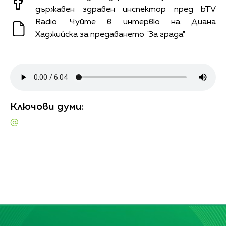
държавен здравен инспектор пред bTV
Radio. Чуйте в
интервю на Д
иана
Хаджийска
за предаването "За града"
Ключови думи:
@