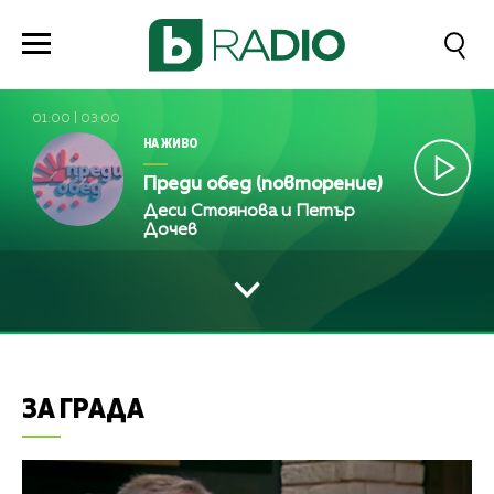
01:00
|
03:00
НА ЖИВО
Преди обед (повторение)
Деси Стоянова и Петър
Дочев
ЗА ГРАДА