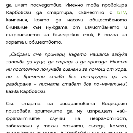
да имат последствие. Именно това провокира
Карбовски да стартира, съвместно с
bTV
,
кампания, която да насочи общественото
внимание към нуждата от изчистването и
съхранението на българския език, в полза на
хората и обществото.
„
Събрали сме примери, където нашата азбука
започва да куца, да страда и да припада
.
Екипът
ни постоянно получава сигнали за помощ от хора,
но с времето става все по-трудно да ги
разбираме – писмата стават все по-нечетими”,
казва Карбовски.
Със старта на инициативата водещият
призовава зрителите да му изпращат най-
фрапантните случаи на неграмотност,
забелязани у техни познати, съседи, колеги,