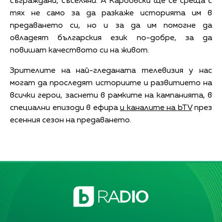
съграждани, съселяни. А Карбовски ще се среща с
тях не само за да разкаже историята им в
предаването си, но и за да им помогне да
овладеят българския език по-добре, за да
повишат качеството си на живот.
Зрителите на най-гледаната телевизия у нас
могат да проследят историите и развитието на
всички герои, заснети в рамките на кампанията, в
специални епизоди в ефира
и каналите на
bTV
през
есенния сезон на предаването.