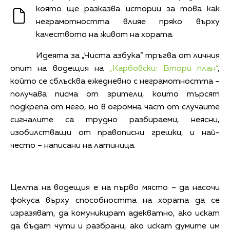
която ще разказва истории за това как
неграмотността влияе пряко върху
качеството на живот на хората.
Идеята за „Чиста азбука“ тръгва от личния
опит на водещия на
„Карбовски: Втори план“
,
който се сблъсква ежедневно с неграмотността –
получава писма от зрители, които търсят
подкрепа от него, но в огромна част от случаите
сигналите са трудно разбираеми, неясни,
изобилстващи от правописни грешки, и най-
често – написани на латиница.
Целта на водещия е на първо място – да насочи
фокуса върху способността на хората да се
изразяват, да комуникират адекватно, ако искат
да бъдат чути и разбрани, ако искат думите им