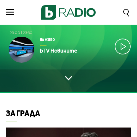
23:00
|
23:30
НА ЖИВО
bTV Новините
ЗА ГРАДА