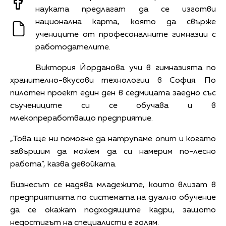
науката предлагат да се изготви
национална карта, която да свърже
учениците от професоналните гимназии с
работодателите.
Виктория Йорданова учи в гимназията по
хранително-вкусови технологии в София. По
пилотен проект един ден в седмицата заедно със
съучениците си се обучава и в
млекопреработващо предприятие.
„Това ще ни помогне да натрупаме опит и когато
завършим да можем да си намерим по-лесно
работа”, казва девойката.
Бизнесът се надява младежите, които влизат в
предприятията по системата на дуално обучение
да се окажат подходящите кадри, защото
недостигът на специалисти е голям.