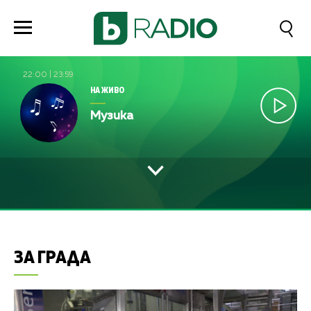
22:00
|
23:59
НА ЖИВО
Музика
ЗА ГРАДА