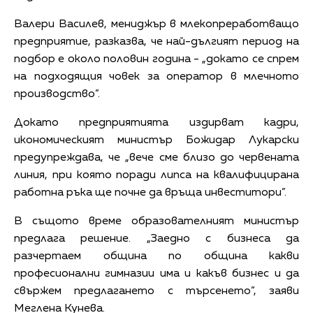
Валери Василев, мениджър в млекопреработващо
предприятие, разказва, че най-дългият период на
подбор е около половин година - „докато се спрем
на подходящия човек за оператор в млечното
производство”.
Докато предприятията издирват кадри,
икономическият министър Божидар Лукарски
предупреждава, че „вече сме близо до червената
линия, при която поради липса на квалифицирана
работна ръка ще почне да връща инвеститори”.
В същото време образователният министър
предлага решение. „Заедно с бизнеса да
разчертаем община по община какви
професионални гимназии има и какъв бизнес и да
свържем предлагането с търсенето”, заяви
Меглена Кунева.