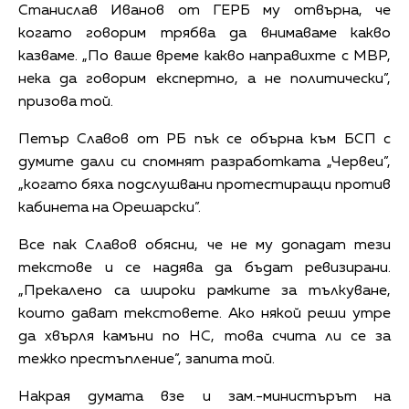
Станислав Иванов от ГЕРБ му отвърна, че
когато говорим трябва да внимаваме какво
казваме. „По ваше време какво направихте с МВР,
нека да говорим експертно, а не политически”,
призова той.
Петър Славов от РБ пък се обърна към БСП с
думите дали си спомнят разработката „Червеи”,
„когато бяха подслушвани протестиращи против
кабинета на Орешарски”.
Все пак Славов обясни, че не му допадат тези
текстове и се надява да бъдат ревизирани.
„Прекалено са широки рамките за тълкуване,
които дават текстовете. Ако някой реши утре
да хвърля камъни по НС, това счита ли се за
тежко престъпление”, запита той.
Накрая думата взе и зам.-министърът на