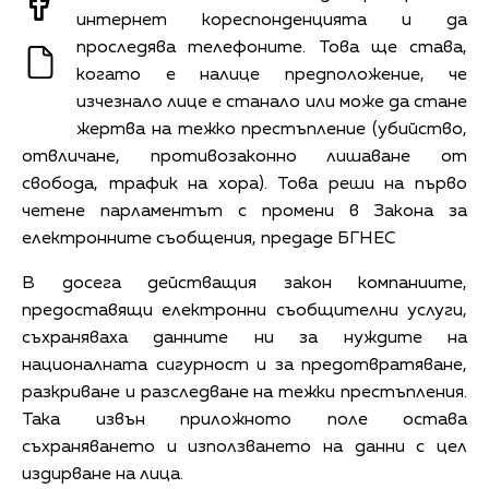
интернет кореспонденцията и да
проследява телефоните. Това ще става,
когато е налице предположение, че
изчезнало лице е станало или може да стане
жертва на тежко престъпление (убийство,
отвличане, противозаконно лишаване от
свобода, трафик на хора). Това реши на първо
четене парламентът с промени в Закона за
електронните съобщения, предаде БГНЕС
В досега действащия закон компаниите,
предоставящи електронни съобщителни услуги,
съхраняваха данните ни за нуждите на
националната сигурност и за предотвратяване,
разкриване и разследване на тежки престъпления.
Така извън приложното поле остава
съхраняването и използването на данни с цел
издирване на лица.