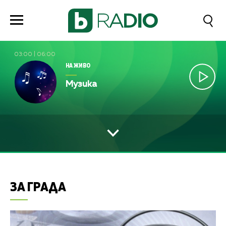
03:00
|
06:00
НА ЖИВО
Музика
ЗА ГРАДА