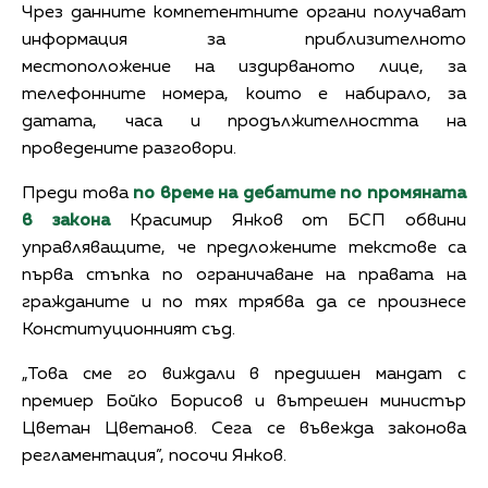
Чрез данните компетентните органи получават
информация за приблизителното
местоположение на издирваното лице, за
телефонните номера, които е набирало, за
датата, часа и продължителността на
проведените разговори.
Преди това
по време на дебатите по промяната
в закона
Красимир Янков от БСП обвини
управляващите, че предложените текстове са
първа стъпка по ограничаване на правата на
гражданите и по тях трябва да се произнесе
Конституционният съд.
„Това сме го виждали в предишен мандат с
премиер Бойко Борисов и вътрешен министър
Цветан Цветанов. Сега се въвежда законова
регламентация”, посочи Янков.