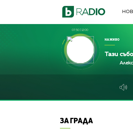
НО
07:50
|
12:00
НА ЖИВО
Тази съб
Алекс Кръстев
Алекс Кръстев
Алекс Кръсте
ЗА ГРАДА