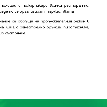
полицаи и пожарникари всички ресторанти,
, където се организират тържествата.
мание се обръща на пропускателния режим в
 на лица с огнестрелно оръжие, пиротехника,
во състояние.