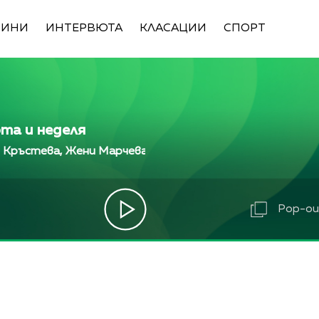
ВИНИ
ИНТЕРВЮТА
КЛАСАЦИИ
СПОРТ
ота и неделя
а, Жени Марчева и Диана Любенова
Алекс Кръсте
а, Жени Марчева и Диана Любенова
Алекс Кръсте
ва, Жени Марчева и Диана Любенова
Алекс Кръст
Pop-out