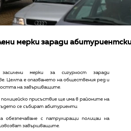
лени мерки заради абитуриентск
 засилени мерки за сигурност заради
е. Целта е опазването на обществения ред и
сността на завършващите.
 полицейско присъствие ще има в районите на
където се събират абитуриенти.
а обезпечаване с патрулиращи полицаи на
 извозват завършващите.