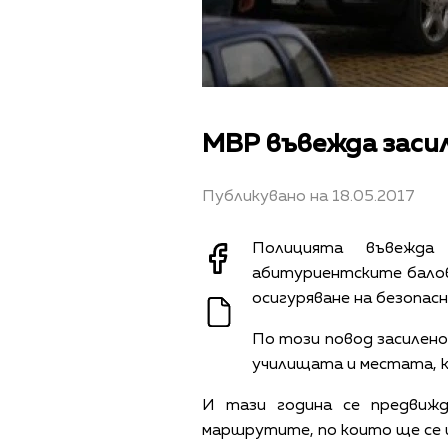
МВР въвежда заси
Публикувано на 18.05.2017
Полицията въвежда
абитуриентските балов
осигуряване на безопа
По този повод засилено
училищата и местата, 
И тази година се предвижд
маршрутите, по които ще се