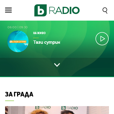
06:00
|
09:30
НА ЖИВО
Тази сутрин
ЗА ГРАДА