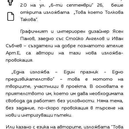
2.0 на ул. „6-ти септември” 26, беше
открита изложбата „Това което Толкова
Такова”.
Графичният и интериорен дизайнер Ясен
Панов, заедно със Стойко Ангелов и Иван
Събчев – създатели на добре познатото ателие
Арт.Е, са автори на тази нова изложба-
провокация.
„Една изложба – Един празник - Едно
предизвикателство” – това е мотото на
творците, участници в проекта. В основата е
приятелството им, което им дава необходимата
свобода да работят без условности. Няма тема,
без задание, по-скоро провокация в търсене на
нови и интригуващи пътеки.
Или казано с езика на авторите, изложбата "Това