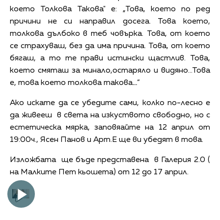
което Толкова Такова" е: „Това, което по ред
причини не си направил досега. Това което,
толкова дълбоко в теб човърка. Това, от което
се страхуваш, без да има причина. Това, от което
бягаш, а то те прави истински щастлив. Това,
което смяташ за минало,остаряло и видяно...Това
е, това което толкова такова
...
”
Ако искате да се убедите сами, колко по-лесно е
да живееш в света на изкуството свободно, но с
естетическа мярка, заповяайте на 12 април от
19:00ч., Ясен Панов и Арт.Е ще ви убедят в това.
Изложбата ще бъде представена в Галерия 2.0 (
на Малките Пет кьошета) от 12 до 17 април.
Play