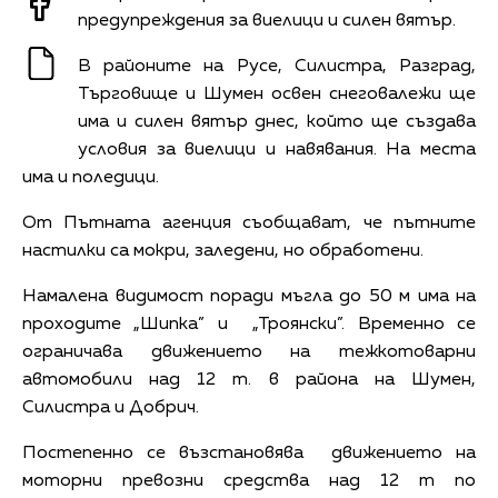
предупреждения за виелици и силен вятър.
В районите на Русе, Силистра, Разград,
Търговище и Шумен освен снеговалежи ще
има и силен вятър днес, който ще създава
условия за виелици и навявания. На места
има и поледици.
От Пътната агенция съобщават, че пътните
настилки са мокри, заледени, но обработени.
Намалена видимост поради мъгла до 50 м има на
проходите „Шипка” и „Троянски”. Временно се
ограничава движението на тежкотоварни
автомобили над 12 т. в района на Шумен,
Силистра и Добрич.
Постепенно се възстановява движението на
моторни превозни средства над 12 т по