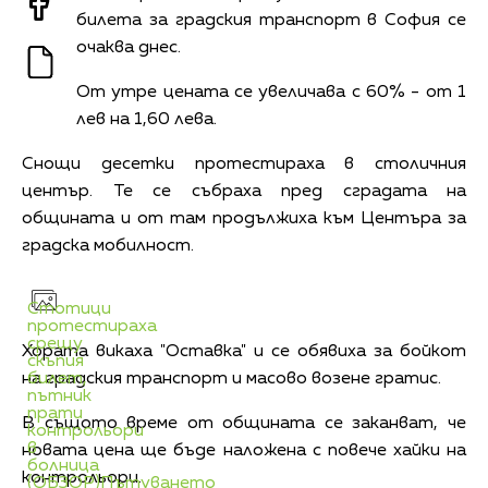
билета за градския транспорт в София се
очаква днес.
От утре цената се увеличава с 60% - от 1
лев на 1,60 лева.
Снощи десетки протестираха в столичния
център. Те се събраха пред сградата на
общината и от там продължиха към Центъра за
градска мобилност.
Стотици
протестираха
срещу
Хората викаха "Оставка" и се обявиха за бойкот
скъпия
на градския транспорт и масово возене гратис.
билет,
пътник
прати
В същото време от общината се заканват, че
контрольори
в
новата цена ще бъде наложена с повече хайки на
болница
контрольори.
(ОБЗОР)
Пътуването