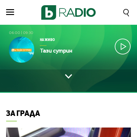
06:00
|
09:30
НА ЖИВО
Тази сутрин
ЗА ГРАДА