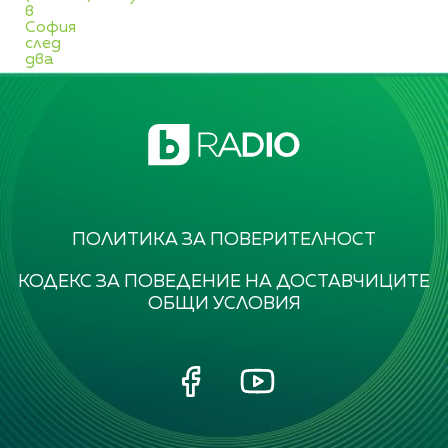
в
София
след
два
дни
ще
струва
1,60
лв.
ПОЛИТИКА ЗА ПОВЕРИТЕЛНОСТ
КОДЕКС ЗА ПОВЕДЕНИЕ НА ДОСТАВЧИЦИТЕ
ОБЩИ УСЛОВИЯ