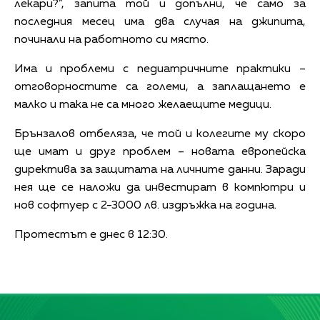
лекари?”, запита той и допълни, че само за
последния месец има два случая на джипита,
починали на работното си място.
Има и проблеми с педиатричните практики –
отговорностите са големи, а заплащането е
малко и така не са много желаещите медици.
Брънзалов отбеляза, че той и колегите му скоро
ще имат и друг проблем – новата европейска
директива за защитата на личните данни. Заради
нея ще се наложи да инвестират в компютри и
нов софтуер с 2-3000 лв. издръжка на година.
Протестът е днес в 12:30.