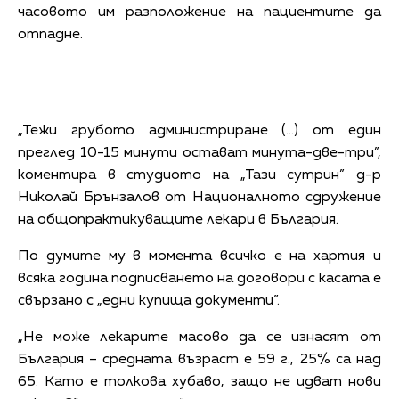
часовото им разположение на пациентите да
отпадне.
Снимка: bTV
„Тежи грубото администриране (…) от един
преглед 10-15 минути остават минута-две-три”,
коментира в студиото на „Тази сутрин” д-р
Николай Брънзалов от Националното сдружение
на общопрактикуващите лекари в България.
По думите му в момента всичко е на хартия и
всяка година подписването на договори с касата е
свързано с „едни купища документи”.
„Не може лекарите масово да се изнасят от
България – средната възраст е 59 г., 25% са над
65. Като е толкова хубаво, защо не идват нови