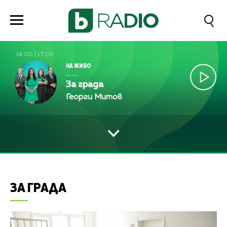
14:00
|
17:00
НА ЖИВО
За града
Георги Митов
ЗА ГРАДА