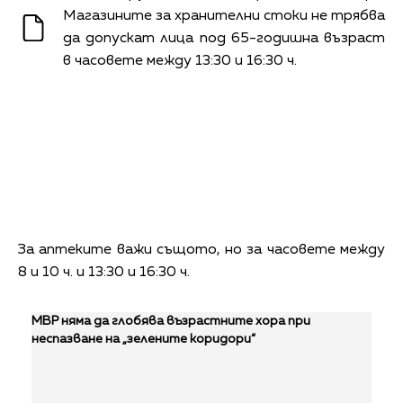
Магазините за хранителни стоки не трябва
да допускат лица под 65-годишна възраст
в часовете между 13:30 и 16:30 ч.
За аптеките важи същото, но за часовете между
8 и 10 ч. и 13:30 и 16:30 ч.
МВР няма да глобява възрастните хора при
неспазване на „зелените коридори“