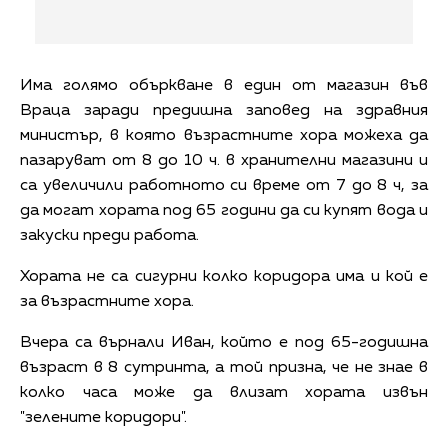
Има голямо объркване в един от магазин във
Враца заради предишна заповед на здравния
министър, в която възрастните хора можеха да
пазаруват от 8 до 10 ч. в хранителни магазини и
са увеличили работното си време от 7 до 8 ч, за
да могат хората под 65 години да си купят вода и
закуски преди работа.
Хората не са сигурни колко коридора има и кой е
за възрастните хора.
Вчера са върнали Иван, който е под 65-годишна
възраст в 8 сутринта, а той призна, че не знае в
колко часа може да влизат хората извън
"зелените коридори".