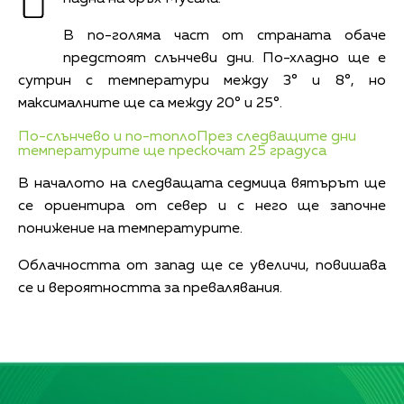
В по-голяма част от страната обаче
предстоят слънчеви дни. По-хладно ще е
сутрин с температури между 3° и 8°, но
максималните ще са между 20° и 25°.
По-слънчево и по-топло
През следващите дни
температурите ще прескочат 25 градуса
В началото на следващата седмица вятърът ще
се ориентира от север и с него ще започне
понижение на температурите.
Облачността от запад ще се увеличи, повишава
се и вероятността за превалявания.