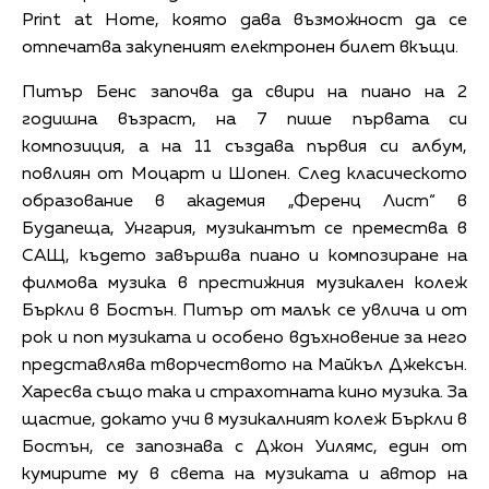
Print at Home, която дава възможност да се
отпечатва закупеният електронен билет вкъщи.
Питър Бенс започва да свири на пиано на 2
годишна възраст, на 7 пише първата си
композиция, а на 11 създава първия си албум,
повлиян от Моцарт и Шопен. След класическото
образование в академия „Ференц Лист“ в
Будапеща, Унгария, музикантът се премества в
САЩ, където завършва пиано и композиране на
филмова музика в престижния музикален колеж
Бъркли в Бостън. Питър от малък се увлича и от
рок и поп музиката и особено вдъхновение за него
представлява творчеството на Майкъл Джексън.
Харесва също така и страхотната кино музика. За
щастие, докато учи в музикалният колеж Бъркли в
Бостън, се запознава с Джон Уилямс, един от
кумирите му в света на музиката и автор на