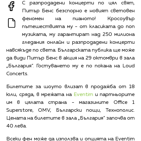
С разпродадени концерти по цял свят,
Питър Бенс безспорно е новият световен
феномен на пианото! Кросоувър
пътешествията му - от класиката до поп
музиката, му гарантират над 250 милиона
гледания онлайн и разпродадени концерти
навсякъде по света. Българската публика ще може
да види Питър Бенс в акция на 29 октомври в зала
„България“. Гостуването му е по покана на Loud
Concerts.
Билетите за шоуто влизат в продажба от 18
юли, сряда, в мрежата на
Eventim
и партньорите
им в цялата страна - магазинитe Office 1
Superstore, OMV, Български пощи, Технополис.
Цената на билетите в зала „България“ започва от
40 лева.
Всеки фен може да използва и опцията на Eventim