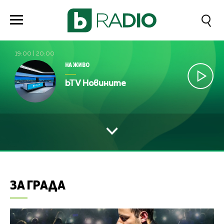
19:00
|
20:00
НА ЖИВО
bTV Новините
ЗА ГРАДА