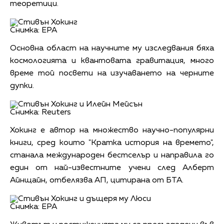
теоретици.
Снимка: EPA
Основна област на научните му изследвания бяха
космологията и квантовата гравитация, много
време той посвети на изучаването на черните
дупки.
Снимка: Reuters
Хокинг е автор на множество научно-популярни
книги, сред които "Кратка история на времето",
станала международен бестселър и направила го
един от най-известните учени след Алберт
Айнщайн, отбелязва АП, цитирана от БТА.
Снимка: EPA