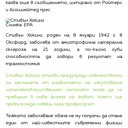
казва още в съобщението, цитирано от Ройтерс
и Асошиейтед прес.
Снимка: EPA
Стивън Хокинг, роден на 8 януари 1942 г. в
Оксфорд, заболява от амиотрофична латерална
склероза на 21 години, а по-късно губи
способността да говори в резултат на
трахеостомия.
Стивън Хокинг отново предупреди човечеството
за заплахата от развитието на изкуствения
интелект
Изкуственият интелект може да се
превърне в нова форма на живот, която ще
превъзхожда човека, каза професорът.
Тежкото заболяване обаче не му попречи да стане
един от най-известните съвременни физици