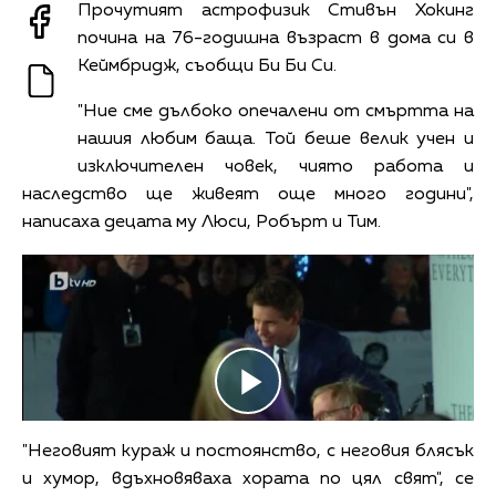
Прочутият астрофизик Стивън Хокинг
почина на 76-годишна възраст в дома си в
Кеймбридж, съобщи Би Би Си.
"Ние сме дълбоко опечалени от смъртта на
нашия любим баща. Той беше велик учен и
изключителен човек, чиято работа и
наследство ще живеят още много години",
написаха децата му Люси, Робърт и Тим.
"Неговият кураж и постоянство, с неговия блясък
и хумор, вдъхновяваха хората по цял свят", се