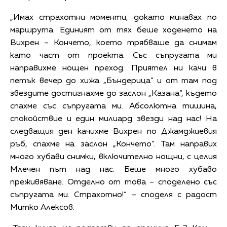
„Имах страхотни моменти, докато минавах по
маршрута. Единият от тях беше ходенето на
Вихрен – Кончето, което трябваше да снимам
като част от проекта. Със съпругата ми
направихме нощен преход. Приятел ни качи в
петък вечер до хижа „Бъндерица“ и от там под
звездите достигнахме до заслон „Казана“, където
спахме със съпругата ми. Абсолютна тишина,
спокойствие и един милиард звезди над нас! На
следващия ден качихме Вихрен по Джамджиевия
ръб, спахме на заслон „Кончето“. Там направих
много хубави снимки, включително нощни, с целия
Млечен път над нас. Беше много хубаво
преживяване. Отделно от това – споделено със
съпругата ми. Страхотно!“ – споделя с радост
Митко Алексов.