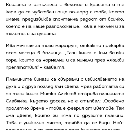
Книгата е изпълнена с величие и красота и те
кара да се чувстваш още по-горд с това, което
имаме, предизвиква спонтанна радост от всичко,
което е на наше разположение. Това е мехлем и за
тялото, и за душата.
Ива мечтае за този маршрут, откакто прекарва
осем месеца в болница. „Тази книга е към всички
хора, които са нормални и са минали през някакви
препятствия.“ – казва тя.
Планините винаги са свързани с извисяването на
духа и с друг поглед към света. Чрез работата си
по тази книга Митко Алексов открива планината
Славянка, където досега не е стъпвал: „Особено
пролетно време – това е феерия от цветове. Там
има цветя, които ги няма по другите планини.
Това е уникално място, трябва да се види. Най-