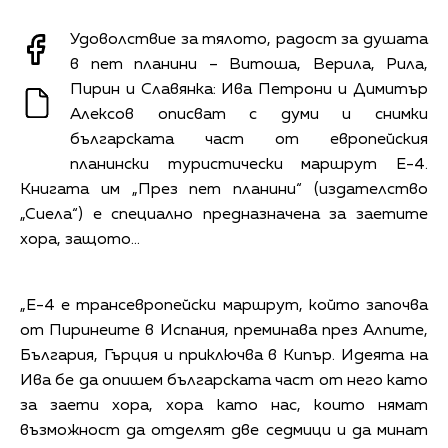
Удоволствие за тялото, радост за душата
в пет планини – Витоша, Верила, Рила,
Пирин и Славянка: Ива Петрони и Димитър
Алексов описват с думи и снимки
българската част от европейския
планински туристически маршрут Е-4.
Книгата им „През пет планини“ (издателство
„Сиела“) е специално предназначена за заетите
хора, защото…
„Е-4 е трансевропейски маршрут, който започва
от Пиринеите в Испания, преминава през Алпите,
България, Гърция и приключва в Кипър. Идеята на
Ива бе да опишем българската част от него като
за заети хора, хора като нас, които нямат
възможност да отделят две седмици и да минат