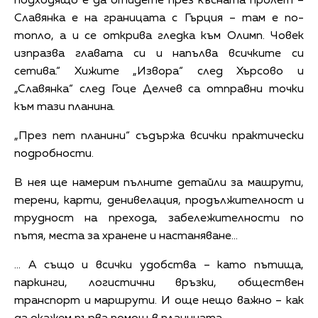
подходящо е да отидете през късната пролет –
Славянка е на границата с Гърция – там е по-
топло, а и се открива гледка към Олимп. Човек
изпразва главата си и напълва всичките си
сетива.“ Хижите „Извора“ след Хърсово и
„Славянка“ след Гоце Делчев са отправни точки
към тази планина.
„През пет планини“ съдържа всички практически
подробности.
В нея ще намерим пълните детайли за машрути,
терени, карти, денивелация, продължителност и
трудност на прехода, забележителности по
пътя, места за хранене и настаняване…
... А също и всички удобства – като пътища,
паркинги, логистични връзки, обществен
транспорт и маршрути. И още нещо важно – как