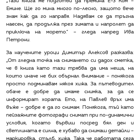
„Тази книга ме подготви да премина Е-3 Ком –
Емине. Ще го мина много по-лесно, защото вече
знам как да го направя. Надявам се да тръгна
наесен, да продължа през зимата и напролет да
приключа на морето.“ – гледа напред Ива
Петрони.
За научените уроци Димитър Алексов разказва:
„От гледна точка на снимането си дадох сметка,
че в книга като тази трябва да има неща, на
които иначе не бих обърнал внимание – понякога
просто подминавам някоя хижа. За пътеводител
обаче е добре да имаме снимка, за да се
информират хората. Ето, на Павлев връх има
въже – добре е да го снимам. Понякога, тъй като
пейзажните фотографи снимат при по-динамични
условия, когато вървиш посред бял ден и
светлината е силна, е хубаво да снимаш детайли –
маркировка, стълб, хижа. Така че работата сега