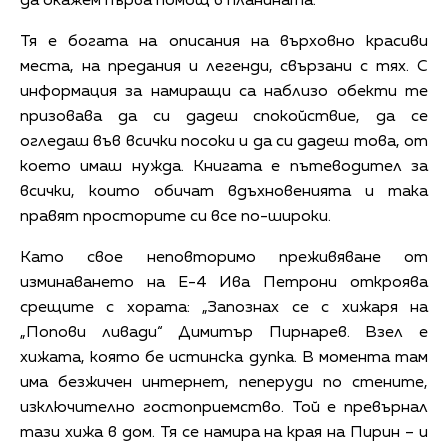
да окажем първа помощ в планината.
Тя е богата на описания на върховно красиви
места, на предания и легенди, свързани с тях. С
информация за намиращи са наблизо обекти те
призовава да си дадеш спокойствие, да се
огледаш във всички посоки и да си дадеш това, от
което имаш нужда. Книгата е пътеводител за
всички, които обичат вдъхновенията и така
правят просторите си все по-широки.
Като свое неповторимо преживяване от
изминаването на Е-4 Ива Петрони откроява
срещите с хората: „Запознах се с хижаря на
„Попови ливади“ Димитър Пирнарев. Взел е
хижата, която бе истинска дупка. В момента там
има безжичен интернет, пеперуди по стените,
изключително гостоприемство. Той е превърнал
тази хижа в дом. Тя се намира на края на Пирин – и