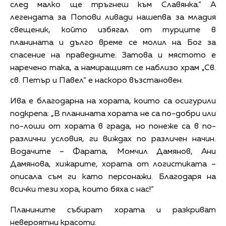
след малко ще тръгнеш към Славянка.“ А
легендата за Попови ливади нашепва за младия
свещеник, който избягал от турците в
планината и дълго време се молил на Бог за
спасение на праведните. Затова и мястото е
наречено така, а намиращият се наблизо храм „Св.
св. Петър и Павел“ е наскоро възстановен.
Ива е благодарна на хората, които са осигурили
подкрепа: „В планината хората не са по-добри или
по-лоши от хората в града, но понеже са в по-
различни условия, ги виждах по различен начин.
Водачите – Фарата, Момчил Дамянов, Ани
Дамянова, хижарите, хората от логистиката –
описала съм ги като персонажи. Благодаря на
всички тези хора, които бяха с нас!“
Планините събират хората и разкриват
невероятни красоти.