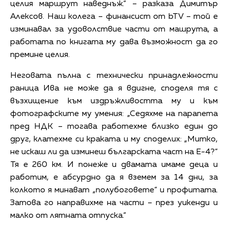
целия маршрут наведнъж.“ – разказа Димитър
Алексов. Наш колега – финансист от bTV – той е
изминавал за удоволствие части от машрута, а
работата по книгата му дава възможност да го
премине целия.
Неговата пълна с технически принадлежности
раница Ива не може да я вдигне, споделя тя с
възхищение към издръжливостта му и към
фотографските му умения: „Седяхме на парапета
пред НДК – тогава работехме близко един до
друг, клатехме си краката и му споделих: „Митко,
не искаш ли да изминеш българската част на Е-4?“
Тя е 260 км. И понеже и двамата имаме деца и
работим, е абсурдно да я вземем за 14 дни, за
колкото я минават „полубоговете“ и профитата.
Затова го направихме на части – през уикенди и
малко от лятната отпуска.“