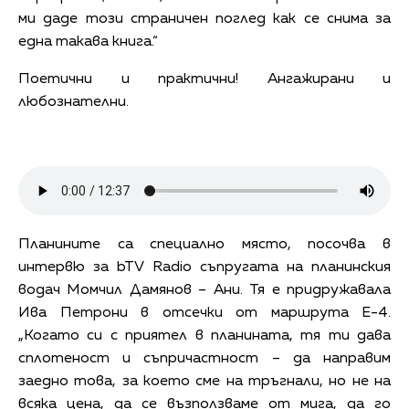
ми даде този страничен поглед как се снима за
една такава книга.“
Поетични и практични! Ангажирани и
любознателни.
Планините са специално място, посочва в
интервю за bTV Radio съпругата на планинския
водач Момчил Дамянов – Ани. Тя е придружавала
Ива Петрони в отсечки от маршрута Е-4.
„Когато си с приятел в планината, тя ти дава
сплотеност и съпричастност – да направим
заедно това, за което сме на тръгнали, но не на
всяка цена, да се възползваме от мига, да го