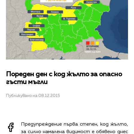
Пореден ден с код жълто за опасно
гъсти мъгли
Публикувано на 08.12.2015
Предупреждение първа степен, код жълто,
за силно намалена видимост е обявено днес