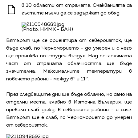
в 10 области от страната. Очакванията са
гъстите мъгли да се задържат до обяд.
(Photo: НИМХ - БАН)
Вятърът ще се ориентира от североизток, ще
бъде слаб, по Черноморието - до умерен и с него
ще прониква по-студен въздух. Над по-голямата
част от страната облачността ще бъде
значителна. Максималните температури в
повечето райони - между 6° и 11°.
През следващите дни ще бъде облачно, но само на
отделни места, главно в Източна България, ще
превали слаб дъжд, в северните райони - и сняг.
Вятърът ще е слаб, по Черноморието до умерен
от североизток.