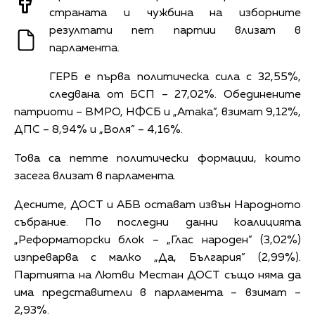
страната и чужбина на изборните
резултати пет партии влизат в
парламента.
ГЕРБ е първа политическа сила с 32,55%,
следвана от БСП – 27,02%. Обединените
патриоти – ВМРО, НФСБ и „Атака”, взимат 9,12%,
ДПС – 8,94% и „Воля” – 4,16%.
Това са петте политически формации, които
засега влизат в парламента.
Десните, ДОСТ и АБВ остават извън Народното
събрание. По последни данни коалицията
„Реформаторски блок – „Глас народен” (3,02%)
изпреварва с малко „Да, България” (2,99%).
Партията на Лютви Местан ДОСТ също няма да
има представители в парламента – взимат –
2,93%.