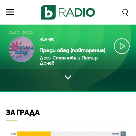
01:00
|
03:00
НА ЖИВО
Преди обед (повторение)
Деси Стоянова и Петър
Дочев
ЗА ГРАДА