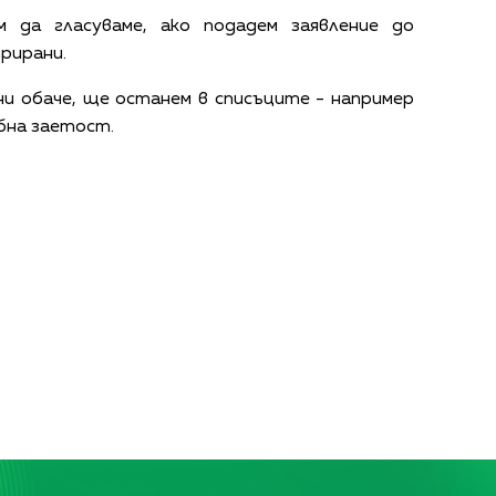
м да гласуваме, ако подадем заявление до
рирани.
ни обаче, ще останем в списъците - например
ебна заетост.