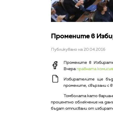
Промените в Изби
Публикувано на 20.04.2016
Промените в Избирате
Вчера
правната комисия
Избирателите ще бъда
промените, свързани с 
Томболата като вариант
процентно облекчение на данъ
бъдат отписвани от избирате