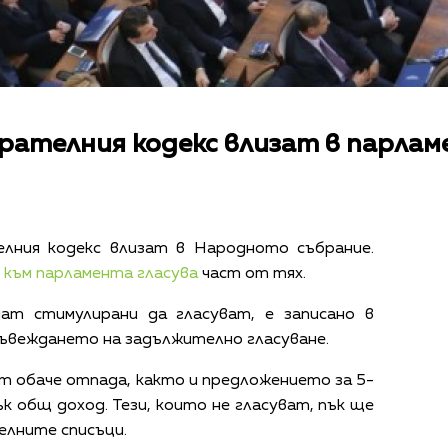
рателния кодекс влизат в парла
лния кодекс влизат в Народното събрание.
 към парламента гласува
част от тях.
т стимулирани да гласуват, е записано в
въвеждането на задължително гласуване.
 обаче отпада, както и предложението за 5-
к общ доход. Тези, които не гласуват, пък ще
лните списъци.