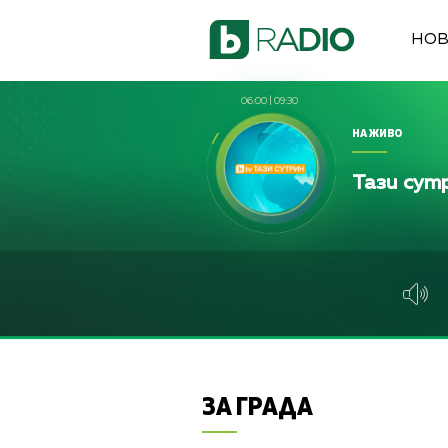
НО
06:00
|
09:30
НА ЖИВО
Тази сут
ЗА ГРАДА