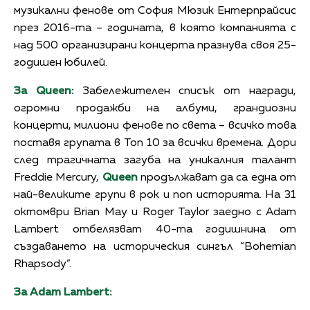
музикални фенове от София Мюзик Ентерпрайсис
през 2016-та – годината, в която компанията с
над 500 организирани концерта празнува своя 25-
годишен юбилей.
За Queen:
Забележителен списък от награди,
огромни продажби на албуми, грандиозни
концерти, милиони фенове по света – всичко това
поставя групата в Топ 10 за всички времена. Дори
след трагичната загуба на уникалния талант
Freddie Mercury,
Queen
продължават да са една от
най-великите групи в рок и поп историята. На 31
октомври Brian May и Roger Taylor заедно с Adam
Lambert отбелязват 40-та годишнина от
създаването на историческия сингъл “Bohemian
Rhapsody”.
За Adam Lambert: