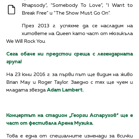
Rhapsody”, “Somebody To Love”, “I Want to
Break Free” и “The Show Must Go On”.
През 2013 г. успяхме да се насладим на
хитовете на Queen като част от мюзикъла
We Will Rock You.
Сега обаче ни предстои среща с легендарната
група!
На 23 юни 2016 г. за първи път ще видим на живо
Brian May и Roger Taylor. Заедно с тях ще чуем и
младата звезда
Adam Lambert.
Концертът на стадион „Георги Аспарухов“ ще е
част от фестивала Арена Музика.
Това е една от специалните изненади за всички