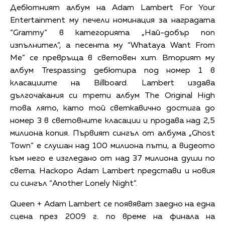
Дебютният албум на Adam Lambert For Your
Entertainment му печели номинация за наградата
“Grammy“ в категорията „Най-добър поп
изпълнител“, а песента му “Whataya Want From
Me” се превръща в световен хит. Вторият му
албум Trespassing дебютира под номер 1 в
класациите на Billboard. Lambert издава
дългочакания си трети албум The Original High
това лято, като той светкавично достига до
номер 3 в световните класации и продава над 2,5
милиона копия. Първият сингъл от албума „Ghost
Town“ е слушан над 100 милиона пъти, а видеото
към него е изгледано от над 37 милиона души по
света. Наскоро Adam Lambert представи и новия
си сингъл “Another Lonely Night”.
Queen + Adam Lambert се появяват заедно на една
сцена през 2009 г. по време на финала на