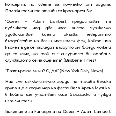
концерта по света за по-малко от година.
Положителните отзиви са красноречиви:
"Queen + Adam Lambert предоставят на
публиката над два часа чисто музикално
удоволствие, което оказва невероятно
въздействие на всеки музикален фен, който има
късмета да се наслади на шоуто им! Фреди може и
да го няма, но той със сигурност би одобрил
случващото се на сцената.“ (Brisbane Times)
“Разтърсиха ли ни? О, ДА” (New York Daily News).
Ние сме изключително горди, че такава велика
група ще е хедлайнер на фестивала Арена Музика,
в който ще участват още български и чужди
изпълнители.
Билетите за концерта на Queen + Adam Lambert