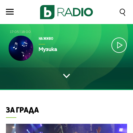
17:05
|
18:00
НА ЖИВО
Музика
ЗА ГРАДА