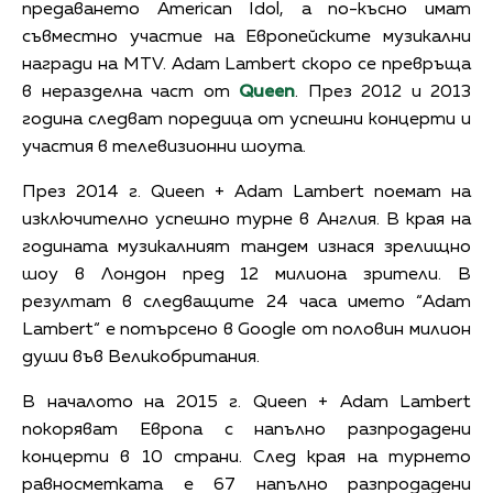
предаването American Idol, а по-късно имат
съвместно участие на Европейските музикални
награди на MTV. Adam Lambert скоро се превръща
в неразделна част от
Queen
. През 2012 и 2013
година следват поредица от успешни концерти и
участия в телевизионни шоута.
През 2014 г. Queen + Adam Lambert поемат на
изключително успешно турне в Англия. В края на
годината музикалният тандем изнася зрелищно
шоу в Лондон пред 12 милиона зрители. В
резултат в следващите 24 часа името “Adam
Lambert“ е потърсено в Google от половин милион
души във Великобритания.
В началото на 2015 г. Queen + Adam Lambert
покоряват Европа с напълно разпродадени
концерти в 10 страни. След края на турнето
равносметката е 67 напълно разпродадени