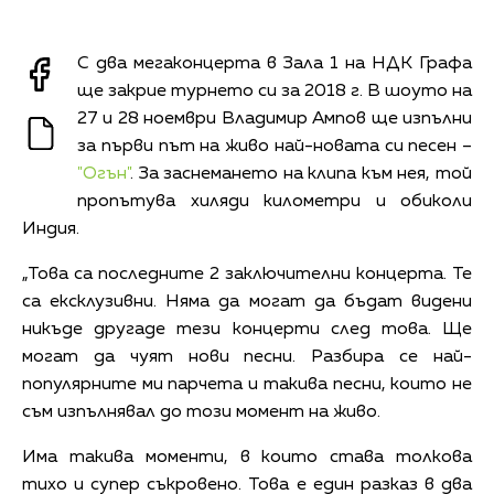
С два мегаконцерта в Зала 1 на НДК Графа
ще закрие турнето си за 2018 г. В шоуто на
27 и 28 ноември Владимир Ампов ще изпълни
за първи път на живо най-новата си песен –
"Огън"
. За заснемането на клипа към нея, той
пропътува хиляди километри и обиколи
Индия.
„Това са последните 2 заключителни концерта. Те
са ексклузивни. Няма да могат да бъдат видени
никъде другаде тези концерти след това. Ще
могат да чуят нови песни. Разбира се най-
популярните ми парчета и такива песни, които не
съм изпълнявал до този момент на живо.
Има такива моменти, в които става толкова
тихо и супер съкровено. Това е един разказ в два