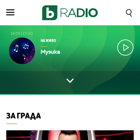
16:05
|
17:00
НА ЖИВО
Музика
ЗА ГРАДА