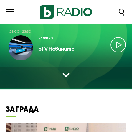
23:00
|
23:30
НА ЖИВО
bTV Новините
ЗА ГРАДА