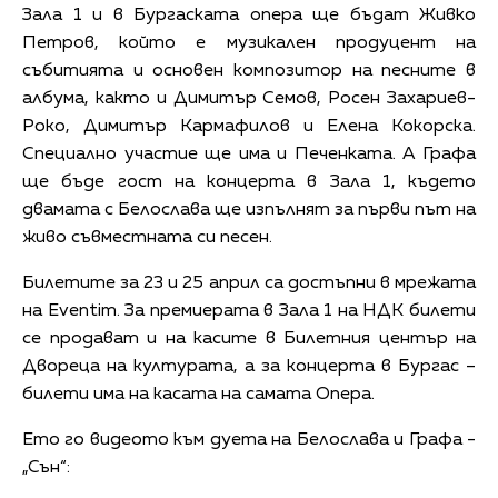
Video
Зала 1 и в Бургаската опера ще бъдат Живко
Петров, който е музикален продуцент на
събитията и основен композитор на песните в
албума, както и Димитър Семов, Росен Захариев-
Роко, Димитър Кармафилов и Елена Кокорска.
Специално участие ще има и Печенката. А Графа
ще бъде гост на концерта в Зала 1, където
двамата с Белослава ще изпълнят за първи път на
живо съвместната си песен.
Билетите за 23 и 25 април са достъпни в мрежата
на Eventim. За премиерата в Зала 1 на НДК билети
се продават и на касите в Билетния център на
Двореца на културата, а за концерта в Бургас –
билети има на касата на самата Опера.
Ето го видеото към дуета на Белослава и Графа -
„Сън“: