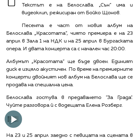
Текстът е на Белослава. „Сън“ има и
видеоклип, режисиран от Бойко Щонов.
Песента е част от новия албум на
Белослава „Красотата“, чиято премиера е на 23
април в Зала 1 на НДК и на 25 април в Бургаската
опера. И двата концерта са с начален час 20:00.
Албумът „Красотата“ ще бъде двоен. Единият
диск е изцяло акустичен. По време на премиерните
концерти двойният нов албум на Белослава ще се
продава на специална цена.
Белослава гостува в предаването "За Града".
Чуйте разговора й с водещата Елена Розберг.
Play
На 23 и 25 април заедно с певицата на сцената в