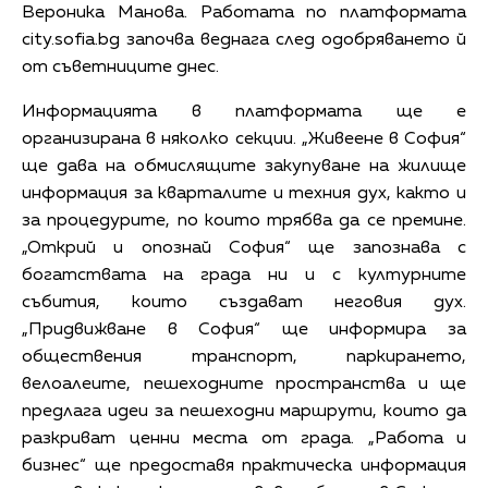
Вероника Манова. Работата по платформата
city.sofia.bg започва веднага след одобряването й
от съветниците днес.
Информацията в платформата ще е
организирана в няколко секции. „Живеене в София“
ще дава на обмислящите закупуване на жилище
информация за кварталите и техния дух, както и
за процедурите, по които трябва да се премине.
„Открий и опознай София“ ще запознава с
богатствата на града ни и с културните
събития, които създават неговия дух.
„Придвижване в София“ ще информира за
обществения транспорт, паркирането,
велоалеите, пешеходните пространства и ще
предлага идеи за пешеходни маршрути, които да
разкриват ценни места от града. „Работа и
бизнес“ ще предоставя практическа информация