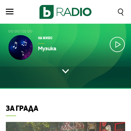
00:00
|
01:00
НА ЖИВО
Музика
ЗА ГРАДА