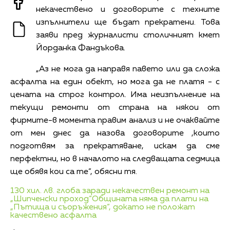
некачествено и договорите с техните
изпълнители ще бъдат прекратени. Това
заяви пред журналисти столичният кмет
Йорданка Фандъкова.
„Аз не мога да направя павето или да сложа
асфалта на един обект, но мога да не платя - с
цената на строг контрол. Има неизпълнение на
текущи ремонти от страна на някои от
фирмите-в момента правим анализ и не очаквайте
от мен днес да назова договорите ,които
подготвям за прекратяване, искам да сме
перфектни, но в началото на следващата седмица
ще обявя кои са те”, обясни тя.
130 хил. лв. глоба заради некачествен ремонт на
„Шипченски проход“
Общината няма да плати на
„Пътища и съоръжения“, докато не положат
качествено асфалта