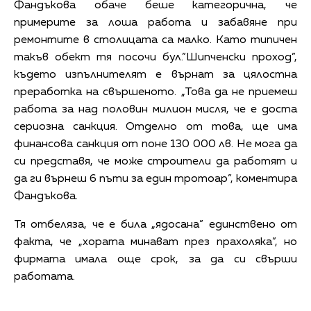
Фандъкова обаче беше категорична, че
примерите за лоша работа и забавяне при
ремонтите в столицата са малко. Като типичен
такъв обект тя посочи бул.”Шипченски проход”,
където изпълнителят е върнат за цялостна
преработка на свършеното. „Това да не приемеш
работа за над половин милион мисля, че е доста
сериозна санкция. Отделно от това, ще има
финансова санкция от поне 130 000 лв. Не мога да
си представя, че може строители да работят и
да ги върнеш 6 пъти за един тротоар”, коментира
Фандъкова.
Тя отбеляза, че е била „ядосана” единствено от
факта, че „хората минават през прахоляка”, но
фирмата имала още срок, за да си свърши
работата.