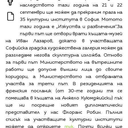
наследството тази година на 21 и 22
септември ще можем да прекрачим прага на
35 културни института в София. Мотото
тази година е „Изкуства и развлечения“.За
първи път ще отвори врати къщата-музей
на Иван Лазаров, докато в участващата
Софийска градска художествена галерия можем да
разгледаме негова скулптурна изложба. Отново
за първи път Министерството на вътрешните
работи ще допусне външни лица до своите
коридори, а Министерството на отбраната
участва за трети път. В резиденцията на
френския посланик (от 30-те години тя се
помещава в къщата на Анжело Куюмджийски) пък
ще ни посрещне новият дипломатически
представител у нас Флоранс Робин. Пълния
списък на участващите културни институти
можете да откриете
тук
. Почти всички ще