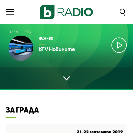
12:00
|
12:30
НА ЖИВО
bTV Новините
ЗА ГРАДА