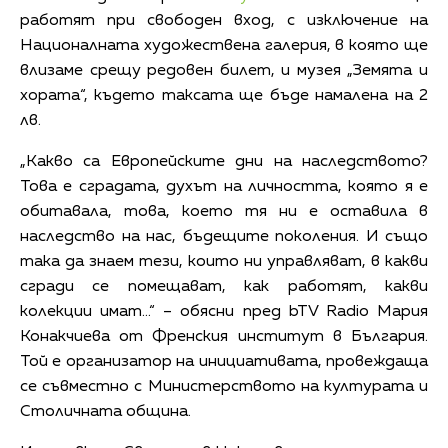
работят при свободен вход, с изключение на
Националната художествена галерия, в която ще
влизаме срещу редовен билет, и музея „Земята и
хората“, където таксата ще бъде намалена на 2
лв.
„Какво са Европейските дни на наследството?
Това е сградата, духът на личността, която я е
обитавала, това, което тя ни е оставила в
наследство на нас, бъдещите поколения. И също
така да знаем тези, които ни управляват, в какви
сгради се помещават, как работят, какви
колекции имат…“ – обясни пред bTV Radio Мария
Конакчиева от Френския институт в България.
Той е организатор на инициативата, провеждаща
се съвместно с Министерството на културата и
Столичната община.