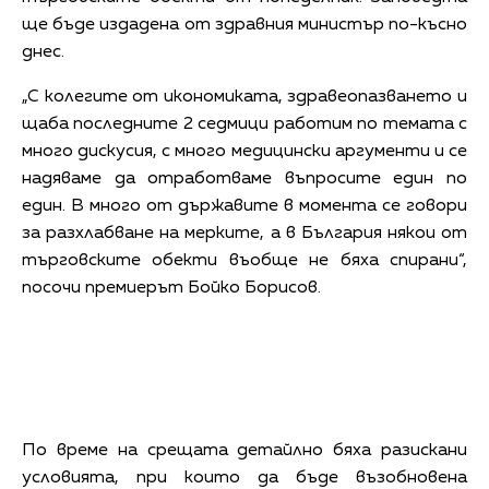
ще бъде издадена от здравния министър по-късно
днес.
„С колегите от икономиката, здравеопазването и
щаба последните 2 седмици работим по темата с
много дискусия, с много медицински аргументи и се
надяваме да отработваме въпросите един по
един. В много от държавите в момента се говори
за разхлабване на мерките, а в България някои от
търговските обекти въобще не бяха спирани“,
посочи премиерът Бойко Борисов.
Снимка: Министерски съвет
По време на срещата детайлно бяха разискани
условията, при които да бъде възобновена