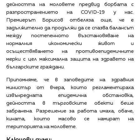
дейността на моловете предвид борбата с
разпространението на COVID-19 у нас.
Премиерът Борисов отбеляза още, че е
задължително да продължи да се спазва балансът
между постепенното възстановяване на
нормалния икономически живот и
осъществяването на противоепидемичните
мерки с цел максимална защита на здравето на
българските граждани.
Припомняме, че в заповедите на здравния
министър от вчера, които регламентираха
извънредната епидемична обстановка,
дейността в търговските обекти беше
забранена. Разрешение за работа имаха, обаче,
кината, които масово се намират на
територията на моловете.
Ключови думи: