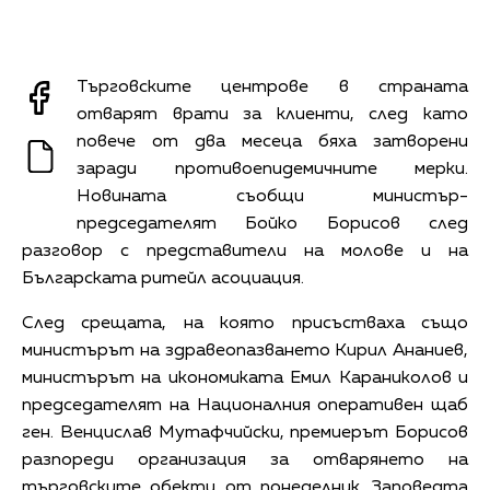
Търговските центрове в страната
отварят врати за клиенти, след като
повече от два месеца бяха затворени
заради противоепидемичните мерки.
Новината съобщи министър-
председателят Бойко Борисов след
разговор с представители на молове и на
Българската ритейл асоциация.
След срещата, на която присъстваха също
министърът на здравеопазването Кирил Ананиев,
министърът на икономиката Емил Караниколов и
председателят на Националния оперативен щаб
ген. Венцислав Мутафчийски, премиерът Борисов
разпореди организация за отварянето на
търговските обекти от понеделник. Заповедта