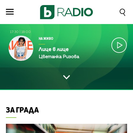
17:30
|
18:00
НА ЖИВО
Лице в лице
Цветанка Ризова
ЗА ГРАДА